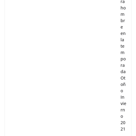
ra
ho
m
br
e
en
la
te
m
po
ra
da
Ot
oñ
o
In
vie
rn
o
20
21