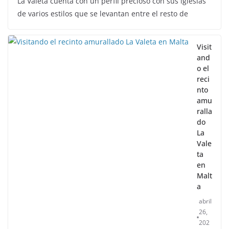
La Valeta cuenta con un perfil precioso con sus iglesias
de varios estilos que se levantan entre el resto de
Visit
and
o el
reci
nto
amu
ralla
do
La
Vale
ta
en
Malt
a
abril
26,
202