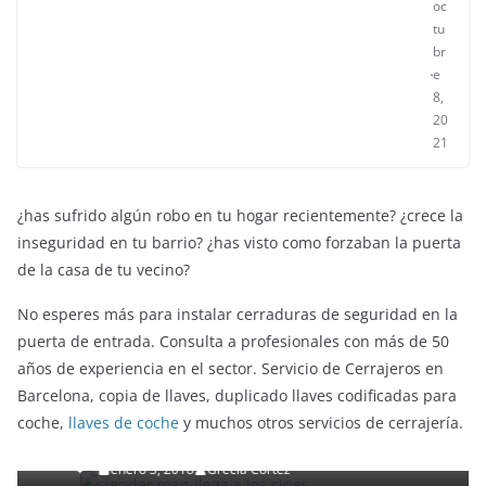
oc
tu
br
e
8,
20
21
¿has sufrido algún robo en tu hogar recientemente? ¿crece la
inseguridad en tu barrio? ¿has visto como forzaban la puerta
de la casa de tu vecino?
No esperes más para instalar cerraduras de seguridad en la
puerta de entrada. Consulta a profesionales con más de 50
años de experiencia en el sector. Servicio de Cerrajeros en
ENTRETENIMIENTO Y CURIOSIDADES
LIBROS CINE Y TV
Barcelona, copia de llaves, duplicado llaves codificadas para
Slender Man llega al cine y te mostramos todos los
coche,
llaves de coche
y muchos otros servicios de cerrajería.
detalles
enero 3, 2018
Grecia Cortez