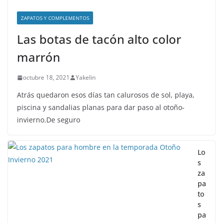
ZAPATOS Y COMPLEMENTOS
Las botas de tacón alto color
marrón
octubre 18, 2021
Yakelin
Atrás quedaron esos días tan calurosos de sol, playa,
piscina y sandalias planas para dar paso al otoño-
invierno.De seguro
Lo
s
za
pa
to
s
pa