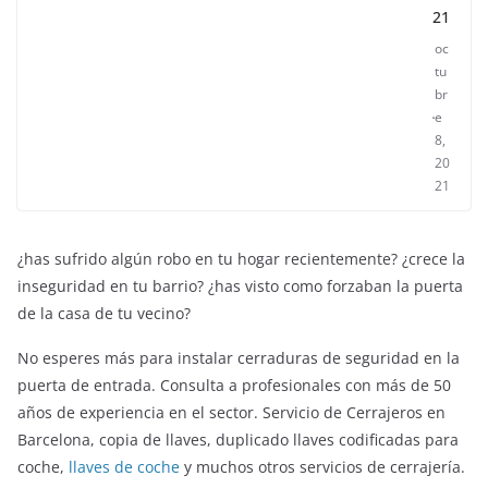
21
oc
tu
br
e
8,
20
21
¿has sufrido algún robo en tu hogar recientemente? ¿crece la
inseguridad en tu barrio? ¿has visto como forzaban la puerta
de la casa de tu vecino?
No esperes más para instalar cerraduras de seguridad en la
puerta de entrada. Consulta a profesionales con más de 50
años de experiencia en el sector. Servicio de Cerrajeros en
ENTRETENIMIENTO Y CURIOSIDADES
LIBROS CINE Y TV
Barcelona, copia de llaves, duplicado llaves codificadas para
Slender Man llega al cine y te mostramos todos los
coche,
llaves de coche
y muchos otros servicios de cerrajería.
detalles