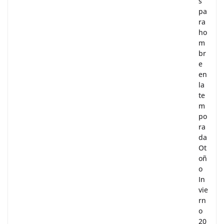
s
pa
ra
ho
m
br
e
en
la
te
m
po
ra
da
Ot
oñ
o
In
vie
rn
o
20