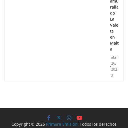
amu
ralla
do
La
Vale
ta
en
Malt
a
abril
26,
202
3
Copyright © 2026
Primera Emisión
. Todos los derechos