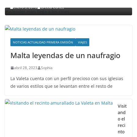
enero 3, 2018
Grecia Cortez
NOTICIAS ACTUALIDAD PRIMERA EMISIÓN
VIAJES
Malta leyendas de un naufragio
abril 28, 2023
Sophia
La Valeta cuenta con un perfil precioso con sus iglesias
de varios estilos que se levantan entre el resto de
Visit
and
o el
reci
nto