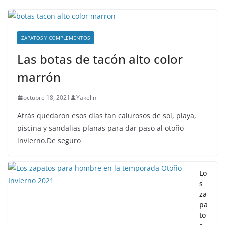
ZAPATOS Y COMPLEMENTOS
Las botas de tacón alto color
marrón
octubre 18, 2021
Yakelin
Atrás quedaron esos días tan calurosos de sol, playa,
piscina y sandalias planas para dar paso al otoño-
invierno.De seguro
Lo
s
za
pa
to