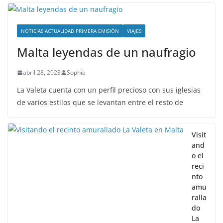
NOTICIAS ACTUALIDAD PRIMERA EMISIÓN
VIAJES
Malta leyendas de un naufragio
abril 28, 2023
Sophia
La Valeta cuenta con un perfil precioso con sus iglesias
de varios estilos que se levantan entre el resto de
Visit
and
o el
reci
nto
amu
ralla
do
La