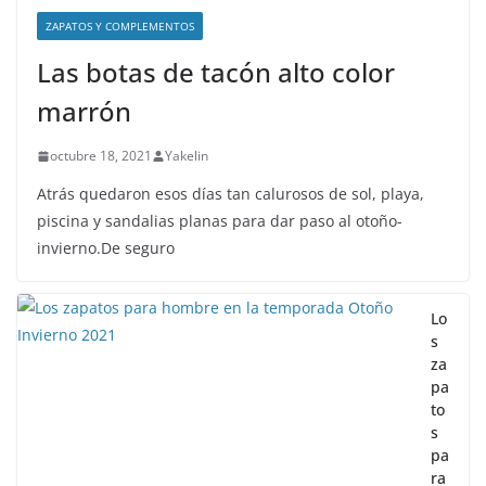
ZAPATOS Y COMPLEMENTOS
Las botas de tacón alto color
marrón
octubre 18, 2021
Yakelin
Atrás quedaron esos días tan calurosos de sol, playa,
piscina y sandalias planas para dar paso al otoño-
invierno.De seguro
Lo
s
za
pa
to
s
pa
ra