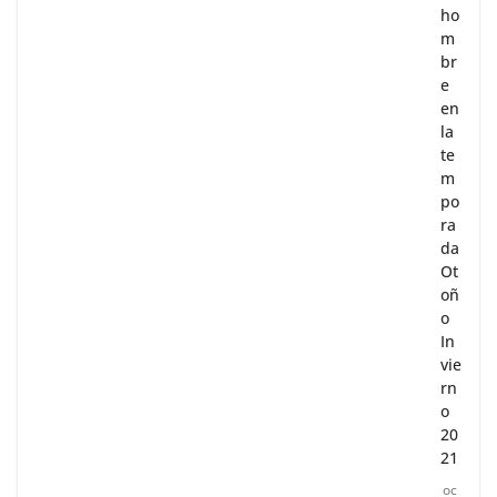
ho
m
br
e
en
la
te
m
po
ra
da
Ot
oñ
o
In
vie
rn
o
20
21
oc