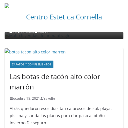
NOTICIAS ACTUALIDAD PRIMERA EMISIÓN
VIAJES
Centro Estetica Cornella
Malta leyendas de un naufragio
abril 28, 2023
Sophia
ZAPATOS Y COMPLEMENTOS
Las botas de tacón alto color
marrón
octubre 18, 2021
Yakelin
Atrás quedaron esos días tan calurosos de sol, playa,
piscina y sandalias planas para dar paso al otoño-
invierno.De seguro