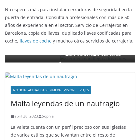
No esperes más para instalar cerraduras de seguridad en la
puerta de entrada. Consulta a profesionales con más de 50
años de experiencia en el sector. Servicio de Cerrajeros en
ENTRETENIMIENTO Y CURIOSIDADES
LIBROS CINE Y TV
Barcelona, copia de llaves, duplicado llaves codificadas para
Slender Man llega al cine y te mostramos todos 
coche,
llaves de coche
y muchos otros servicios de cerrajería.
o
detalles
enero 3, 2018
Grecia Cortez
NOTICIAS ACTUALIDAD PRIMERA EMISIÓN
VIAJES
Malta leyendas de un naufragio
abril 28, 2023
Sophia
La Valeta cuenta con un perfil precioso con sus iglesias
de varios estilos que se levantan entre el resto de