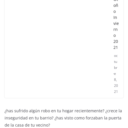
oñ
o
In
vie
rn
o
20
21
oc
tu
br
e
8,
20
21
¿has sufrido algún robo en tu hogar recientemente? ¿crece la
inseguridad en tu barrio? ¿has visto como forzaban la puerta
de la casa de tu vecino?