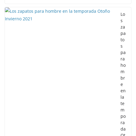
Lo
s
za
pa
to
s
pa
ra
ho
m
br
e
en
la
te
m
po
ra
da
Ot