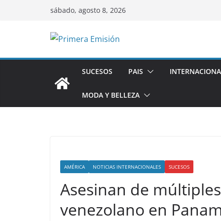
Saltar
sábado, agosto 8, 2026
al
contenido
SUCESOS
PAIS
INTERNACIONA
MODA Y BELLEZA
AMÉRICA
NOTICIAS INTERNACIONALES
SUCESOS
Asesinan de múltiple
venezolano en Pana