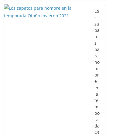
Lo
s
za
pa
to
s
pa
ra
ho
m
br
e
en
la
te
m
po
ra
da
Ot