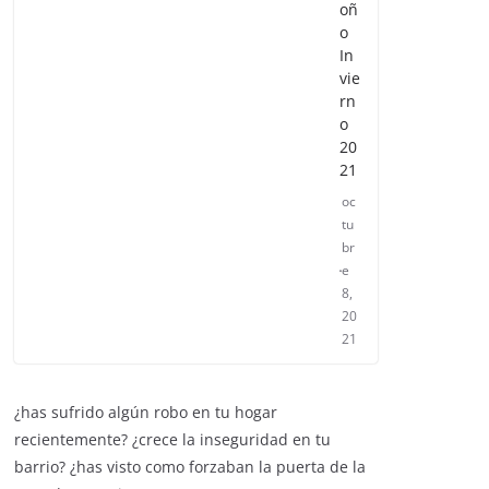
oñ
o
In
vie
rn
o
20
21
oc
tu
br
e
8,
20
21
¿has sufrido algún robo en tu hogar
recientemente? ¿crece la inseguridad en tu
barrio? ¿has visto como forzaban la puerta de la