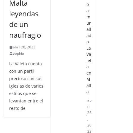
Malta
o
a
leyendas
m
de un
ur
all
naufragio
ad
o
abril 28, 2023
La
Sophia
Va
let
La Valeta cuenta
a
con un perfil
en
precioso con sus
M
alt
iglesias de varios
a
estilos que se
ab
levantan entre el
ril
resto de
26
,
20
23