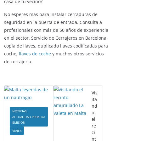
casa de tu vecino?
No esperes más para instalar cerraduras de
seguridad en la puerta de entrada. Consulta a
profesionales con más de 50 años de experiencia
en el sector. Servicio de Cerrajeros en Barcelona,
copia de llaves, duplicado llaves codificadas para
coche,
llaves de coche
y muchos otros servicios
de cerrajería.
Vis
ita
nd
NOTICIAS
o
ACTUALIDAD PRIMERA
el
EMISIÓN
re
VIAJES
ci
nt