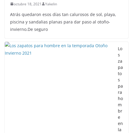
octubre 18, 2021
Yakelin
Atrás quedaron esos días tan calurosos de sol, playa,
piscina y sandalias planas para dar paso al otoño-
invierno.De seguro
Lo
s
za
pa
to
s
pa
ra
ho
m
br
e
en
la