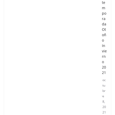
te
m
po
ra
da
Ot
oñ
o
In
vie
rn
o
20
21
oc
tu
br
e
8,
20
21