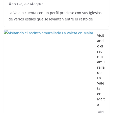
abril 28, 2023
Sophia
La Valeta cuenta con un perfil precioso con sus iglesias
de varios estilos que se levantan entre el resto de
Visit
and
o el
reci
nto
amu
ralla
do
La
Vale
ta
en
Malt
a
abril