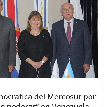
mocrática del Mercosur por
 de poderes” en Venezuela