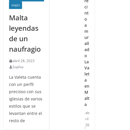
re
VIAJES
ci
nt
Malta
o
a
leyendas
m
de un
ur
all
naufragio
ad
o
abril 28, 2023
La
Sophia
Va
let
La Valeta cuenta
a
con un perfil
en
precioso con sus
M
alt
iglesias de varios
a
estilos que se
ab
levantan entre el
ril
resto de
26