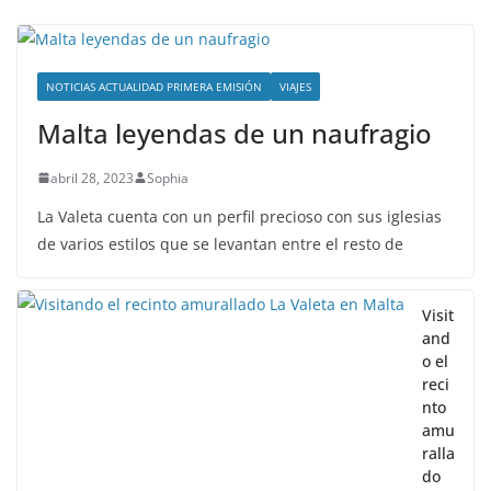
NOTICIAS ACTUALIDAD PRIMERA EMISIÓN
VIAJES
Malta leyendas de un naufragio
abril 28, 2023
Sophia
La Valeta cuenta con un perfil precioso con sus iglesias
de varios estilos que se levantan entre el resto de
Visit
and
o el
reci
nto
amu
ralla
do