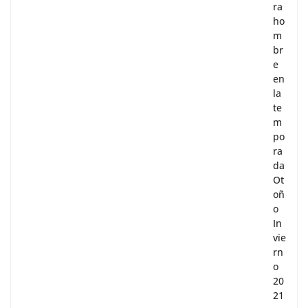
ra
ho
m
br
e
en
la
te
m
po
ra
da
Ot
oñ
o
In
vie
rn
o
20
21