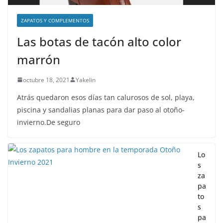
ZAPATOS Y COMPLEMENTOS
Las botas de tacón alto color
marrón
octubre 18, 2021
Yakelin
Atrás quedaron esos días tan calurosos de sol, playa,
piscina y sandalias planas para dar paso al otoño-
invierno.De seguro
Lo
s
za
pa
to
s
pa