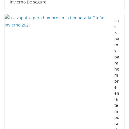
invierno.De seguro
Lo
s
za
pa
to
s
pa
ra
ho
m
br
e
en
la
te
m
po
ra