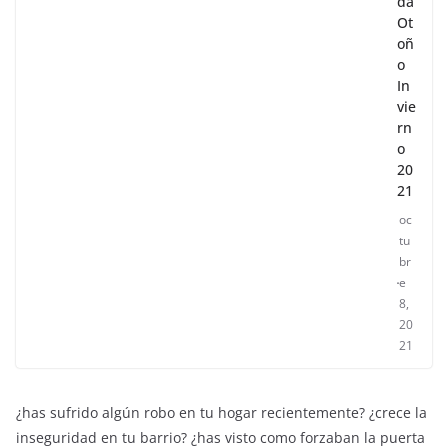
da
Ot
oñ
o
In
vie
rn
o
20
21
oc
tu
br
e
8,
20
21
¿has sufrido algún robo en tu hogar recientemente? ¿crece la
inseguridad en tu barrio? ¿has visto como forzaban la puerta