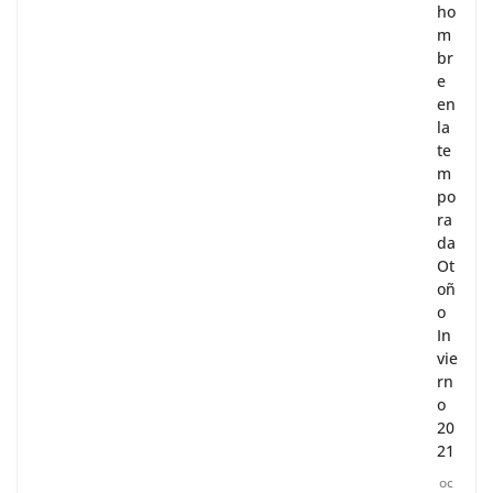
ho
m
br
e
en
la
te
m
po
ra
da
Ot
oñ
o
In
vie
rn
o
20
21
oc