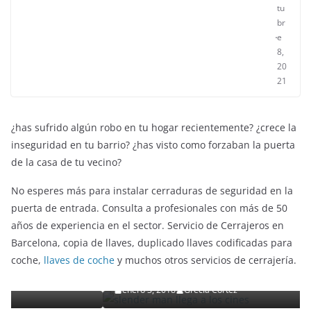
tu
br
e
8,
20
21
¿has sufrido algún robo en tu hogar recientemente? ¿crece la
inseguridad en tu barrio? ¿has visto como forzaban la puerta
de la casa de tu vecino?
No esperes más para instalar cerraduras de seguridad en la
puerta de entrada. Consulta a profesionales con más de 50
años de experiencia en el sector. Servicio de Cerrajeros en
ENTRETENIMIENTO Y CURIOSIDADES
LIBROS CINE Y TV
Barcelona, copia de llaves, duplicado llaves codificadas para
Slender Man llega al cine y te mostramos todos lo
coche,
llaves de coche
y muchos otros servicios de cerrajería.
detalles
enero 3, 2018
Grecia Cortez