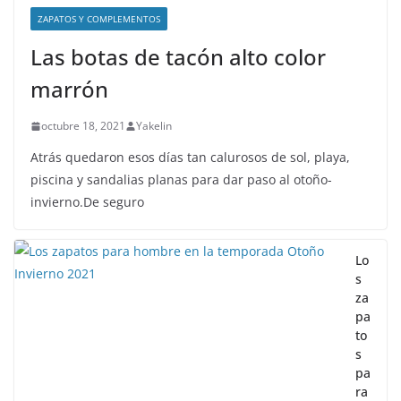
ZAPATOS Y COMPLEMENTOS
Las botas de tacón alto color
marrón
octubre 18, 2021
Yakelin
Atrás quedaron esos días tan calurosos de sol, playa,
piscina y sandalias planas para dar paso al otoño-
invierno.De seguro
Lo
s
za
pa
to
s
pa
ra