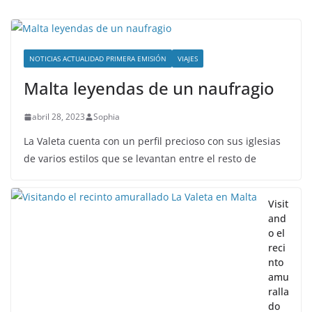
NOTICIAS ACTUALIDAD PRIMERA EMISIÓN
VIAJES
Malta leyendas de un naufragio
abril 28, 2023
Sophia
La Valeta cuenta con un perfil precioso con sus iglesias
de varios estilos que se levantan entre el resto de
Visit
and
o el
reci
nto
amu
ralla
do