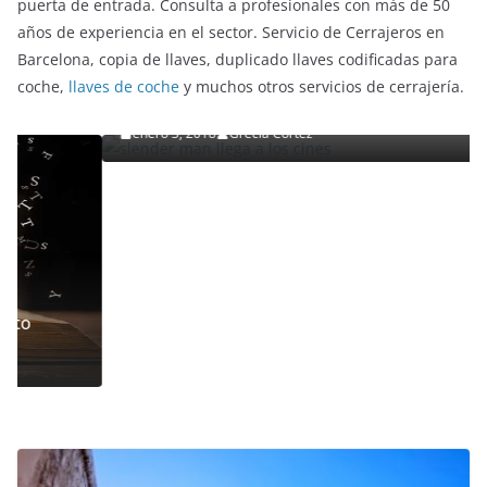
puerta de entrada. Consulta a profesionales con más de 50
años de experiencia en el sector. Servicio de Cerrajeros en
ENTRETENIMIENTO Y CURIOSIDADES
LIBROS CINE Y TV
Barcelona, copia de llaves, duplicado llaves codificadas para
Slender Man llega al cine y te mostramos todos los
coche,
llaves de coche
y muchos otros servicios de cerrajería.
detalles
enero 3, 2018
Grecia Cortez