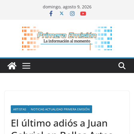
Saltar
domingo, agosto 9, 2026
al
contenido
ARTISTAS
NOTICIAS ACTUALIDAD PRIMERA EMISIÓN
El último adiós a Juan