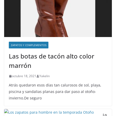
ZAPATOS Y COMPLEMENTOS
Las botas de tacón alto color
marrón
octubre 18, 2021
Yakelin
Atrás quedaron esos días tan calurosos de sol, playa,
piscina y sandalias planas para dar paso al otoño-
invierno.De seguro
Lo