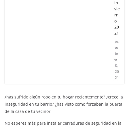
In
vie
rn
o
20
21
oc
tu
br
e
8,
20
21
¿has sufrido algún robo en tu hogar recientemente? ¿crece la
inseguridad en tu barrio? ¿has visto como forzaban la puerta
de la casa de tu vecino?
No esperes más para instalar cerraduras de seguridad en la