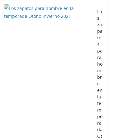
Lo
s
za
pa
to
s
pa
ra
ho
m
br
e
en
la
te
m
po
ra
da
Ot