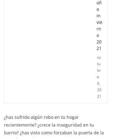
oñ
o
In
vie
rn
o
20
21
oc
tu
br
e
8,
20
21
¿has sufrido algún robo en tu hogar
recientemente? ¿crece la inseguridad en tu
barrio? ¿has visto como forzaban la puerta de la