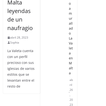
Malta
o
a
leyendas
m
de un
ur
all
naufragio
ad
o
abril 28, 2023
La
Sophia
Va
let
La Valeta cuenta
a
con un perfil
en
precioso con sus
M
alt
iglesias de varios
a
estilos que se
ab
levantan entre el
ril
resto de
26
,
20
23