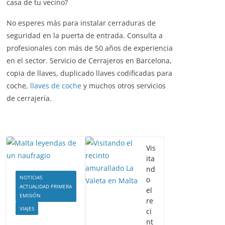
casa de tu vecino?
No esperes más para instalar cerraduras de
seguridad en la puerta de entrada. Consulta a
profesionales con más de 50 años de experiencia
en el sector. Servicio de Cerrajeros en Barcelona,
copia de llaves, duplicado llaves codificadas para
coche,
llaves de coche
y muchos otros servicios
de cerrajería.
Vis
ita
nd
NOTICIAS
o
ACTUALIDAD PRIMERA
el
EMISIÓN
re
VIAJES
ci
nt