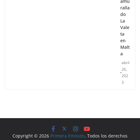
amu
ralla
do
La
Vale
ta
en
Malt
a
abril
26,
202
3
Copyright © 2026
Primera Emisión
. Todos los derechos