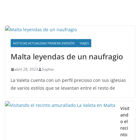
NOTICIAS ACTUALIDAD PRIMERA EMISIÓN
VIAJES
Malta leyendas de un naufragio
abril 28, 2023
Sophia
La Valeta cuenta con un perfil precioso con sus iglesias
de varios estilos que se levantan entre el resto de
Visit
and
o el
reci
nto