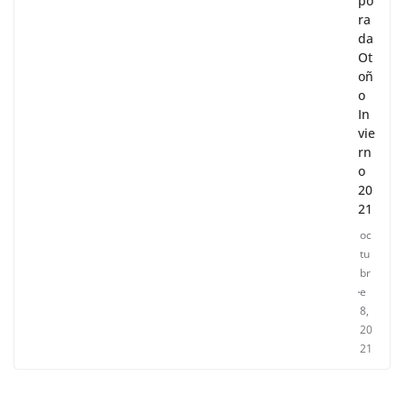
po
ra
da
Ot
oñ
o
In
vie
rn
o
20
21
oc
tu
br
e
8,
20
21