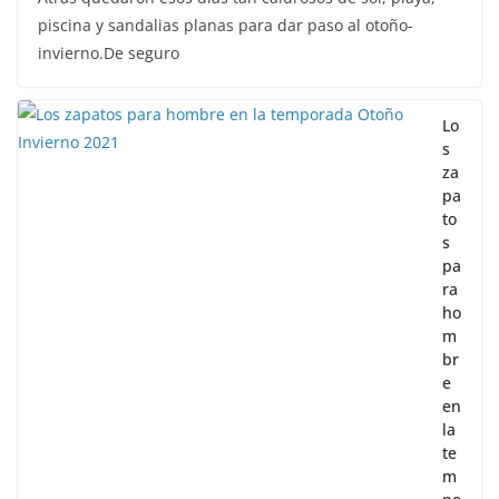
piscina y sandalias planas para dar paso al otoño-
invierno.De seguro
Lo
s
za
pa
to
s
pa
ra
ho
m
br
e
en
la
te
m