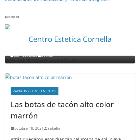
publicidad
NOTICIAS ACTUALIDAD PRIMERA EMISIÓN
VIAJES
Centro Estetica Cornella
Malta leyendas de un naufragio
abril 28, 2023
Sophia
ZAPATOS Y COMPLEMENTOS
Las botas de tacón alto color
marrón
octubre 18, 2021
Yakelin
Atrás quedaron esos días tan calurosos de sol, playa,