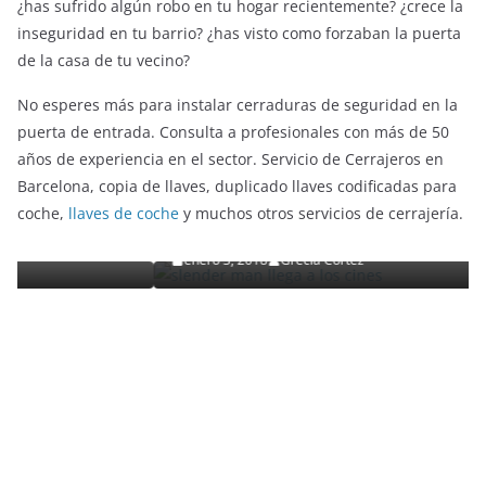
¿has sufrido algún robo en tu hogar recientemente? ¿crece la
inseguridad en tu barrio? ¿has visto como forzaban la puerta
de la casa de tu vecino?
No esperes más para instalar cerraduras de seguridad en la
puerta de entrada. Consulta a profesionales con más de 50
años de experiencia en el sector. Servicio de Cerrajeros en
ENTRETENIMIENTO Y CURIOSIDADES
LIBROS CINE Y TV
Barcelona, copia de llaves, duplicado llaves codificadas para
Slender Man llega al cine y te mostramos todos los
coche,
llaves de coche
y muchos otros servicios de cerrajería.
detalles
enero 3, 2018
Grecia Cortez