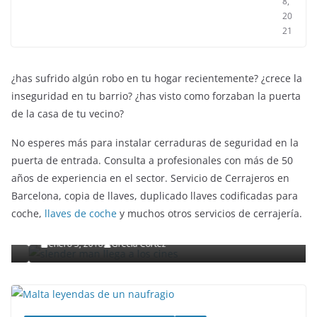
8,
20
21
¿has sufrido algún robo en tu hogar recientemente? ¿crece la
inseguridad en tu barrio? ¿has visto como forzaban la puerta
de la casa de tu vecino?
No esperes más para instalar cerraduras de seguridad en la
puerta de entrada. Consulta a profesionales con más de 50
años de experiencia en el sector. Servicio de Cerrajeros en
ENTRETENIMIENTO Y CURIOSIDADES
LIBROS CINE Y TV
Barcelona, copia de llaves, duplicado llaves codificadas para
Slender Man llega al cine y te mostramos todos los
coche,
llaves de coche
y muchos otros servicios de cerrajería.
detalles
enero 3, 2018
Grecia Cortez