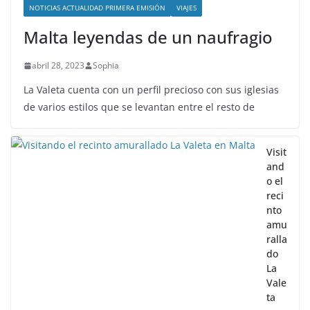
NOTICIAS ACTUALIDAD PRIMERA EMISIÓN
VIAJES
Malta leyendas de un naufragio
abril 28, 2023
Sophia
La Valeta cuenta con un perfil precioso con sus iglesias
de varios estilos que se levantan entre el resto de
Visit
and
o el
reci
nto
amu
ralla
do
La
Vale
ta