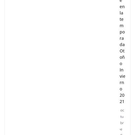
e
en
la
te
m
po
ra
da
Ot
oñ
o
In
vie
rn
o
20
21
oc
tu
br
e