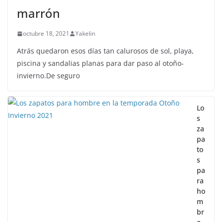
marrón
octubre 18, 2021
Yakelin
Atrás quedaron esos días tan calurosos de sol, playa,
piscina y sandalias planas para dar paso al otoño-
invierno.De seguro
Lo
s
za
pa
to
s
pa
ra
ho
m
br