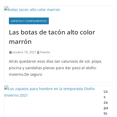
ZAPATOS Y COMPLEMENTOS
Las botas de tacón alto color
marrón
octubre 18, 2021
Yakelin
Atrás quedaron esos días tan calurosos de sol, playa,
piscina y sandalias planas para dar paso al otoño-
invierno.De seguro
Lo
s
za
pa
to