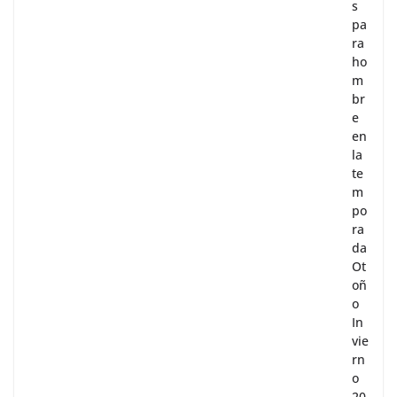
s
pa
ra
ho
m
br
e
en
la
te
m
po
ra
da
Ot
oñ
o
In
vie
rn
o
20