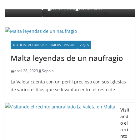
enero 3, 2018
Grecia Cortez
NOTICIAS ACTUALIDAD PRIMERA EMISIÓN
VIAJES
Malta leyendas de un naufragio
abril 28, 2023
Sophia
La Valeta cuenta con un perfil precioso con sus iglesias
de varios estilos que se levantan entre el resto de
Visit
and
o el
reci
nto