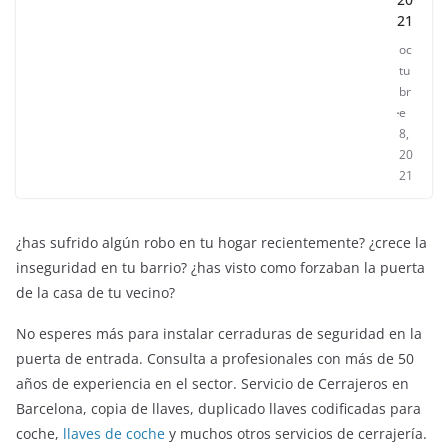
21
oc
tu
br
e
8,
20
21
¿has sufrido algún robo en tu hogar recientemente? ¿crece la
inseguridad en tu barrio? ¿has visto como forzaban la puerta
de la casa de tu vecino?
No esperes más para instalar cerraduras de seguridad en la
puerta de entrada. Consulta a profesionales con más de 50
años de experiencia en el sector. Servicio de Cerrajeros en
ENTRETENIMIENTO Y CURIOSIDADES
LIBROS CINE Y TV
Barcelona, copia de llaves, duplicado llaves codificadas para
Slender Man llega al cine y te mostramos todos 
coche,
llaves de coche
y muchos otros servicios de cerrajería.
o
detalles