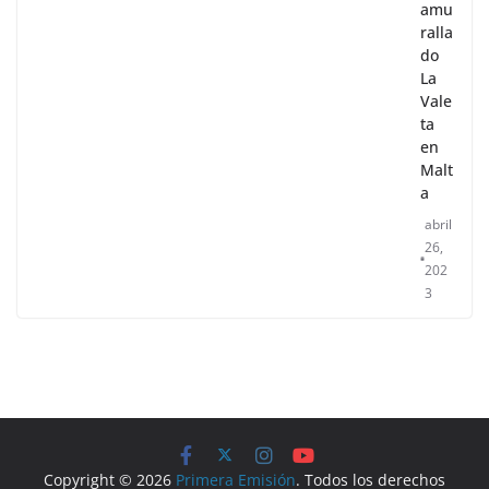
amu
ralla
do
La
Vale
ta
en
Malt
a
abril
26,
202
3
Copyright © 2026
Primera Emisión
. Todos los derechos