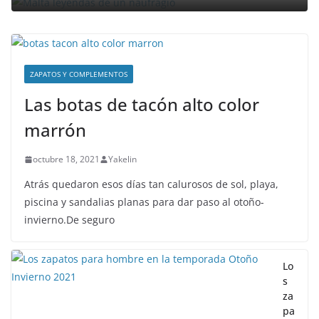
ZAPATOS Y COMPLEMENTOS
Las botas de tacón alto color
marrón
octubre 18, 2021
Yakelin
Atrás quedaron esos días tan calurosos de sol, playa,
piscina y sandalias planas para dar paso al otoño-
invierno.De seguro
Lo
s
za
pa