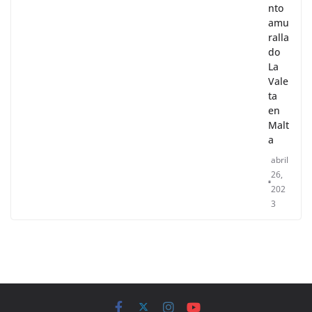
nto
amu
ralla
do
La
Vale
ta
en
Malt
a
abril
26,
202
3