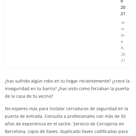
o
20
21
oc
tu
br
e
8,
20
21
¿has sufrido algún robo en tu hogar recientemente? ¿crece la
inseguridad en tu barrio? ¿has visto como forzaban la puerta
de la casa de tu vecino?
No esperes más para instalar cerraduras de seguridad en la
puerta de entrada. Consulta a profesionales con más de 50
años de experiencia en el sector. Servicio de Cerrajeros en
ENTRETENIMIENTO Y CURIOSIDADES
LIBROS CINE Y TV
Barcelona, copia de llaves, duplicado llaves codificadas para