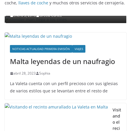
Slender Man llega al cine y te mostramos todos los
coche,
llaves de coche
y muchos otros servicios de cerrajería.
detalles
enero 3, 2018
Grecia Cortez
NOTICIAS ACTUALIDAD PRIMERA EMISIÓN
VIAJES
Malta leyendas de un naufragio
abril 28, 2023
Sophia
La Valeta cuenta con un perfil precioso con sus iglesias
de varios estilos que se levantan entre el resto de
Visit
and
o el
reci