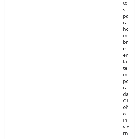
to
s
pa
ra
ho
m
br
e
en
la
te
m
po
ra
da
Ot
oñ
o
In
vie
rn