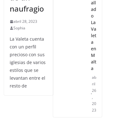
de un
ur
all
naufragio
ad
o
abril 28, 2023
La
Sophia
Va
let
La Valeta cuenta
a
con un perfil
en
precioso con sus
M
alt
iglesias de varios
a
estilos que se
ab
levantan entre el
ril
resto de
26
,
20
23