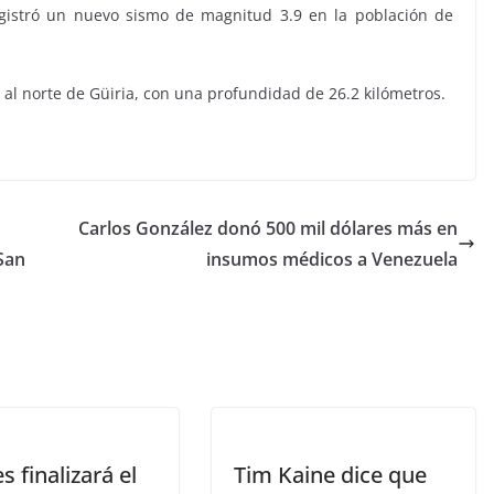
gistró un nuevo sismo de magnitud 3.9 en la población de
s al norte de Güiria, con una profundidad de 26.2 kilómetros.
VIAJES
Carlos González donó 500 mil dólares más en
Ibiza las mejores
San
insumos médicos a Venezuela
vacaciones de verano
enero 11, 2023
Sophia
es finalizará el
Tim Kaine dice que