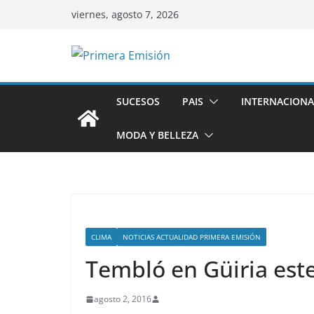
Saltar
viernes, agosto 7, 2026
al
contenido
SUCESOS
PAIS
INTERNACIONA
MODA Y BELLEZA
CLIMA
NOTICIAS ACTUALIDAD PRIMERA EMISIÓN
Tembló en Güiria est
agosto 2, 2016