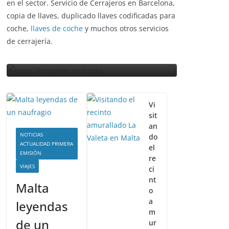
LIBROS CINE Y TV
profesionales con más de 50 años de experiencia
en el sector. Servicio de Cerrajeros en Barcelona,
Slender Man llega al cine
copia de llaves, duplicado llaves codificadas para
s joyas
y te mostramos todos
coche,
llaves de coche
y muchos otros servicios
uto
los detalles
de cerrajería.
enero 3, 2018
Grecia Cortez
Vi
sit
an
NOTICIAS
do
ACTUALIDAD PRIMERA
el
EMISIÓN
re
VIAJES
ci
nt
Malta
o
a
leyendas
m