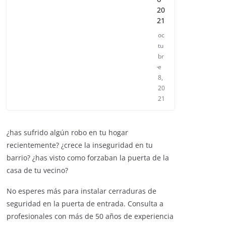
rn
o
20
21
oc
tu
br
e
8,
20
21
¿has sufrido algún robo en tu hogar
recientemente? ¿crece la inseguridad en tu
barrio? ¿has visto como forzaban la puerta de la
casa de tu vecino?
No esperes más para instalar cerraduras de
ENTRETENIMIENTO Y CURIOSIDADES
seguridad en la puerta de entrada. Consulta a