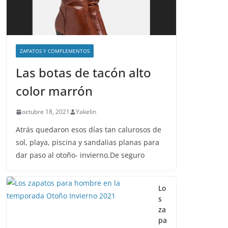
abril 26, 20
ZAPATOS Y COMPLEMENTOS
Las botas de tacón alto
color marrón
octubre 18, 2021
Yakelin
Atrás quedaron esos días tan calurosos de
sol, playa, piscina y sandalias planas para
dar paso al otoño- invierno.De seguro
Lo
s
za