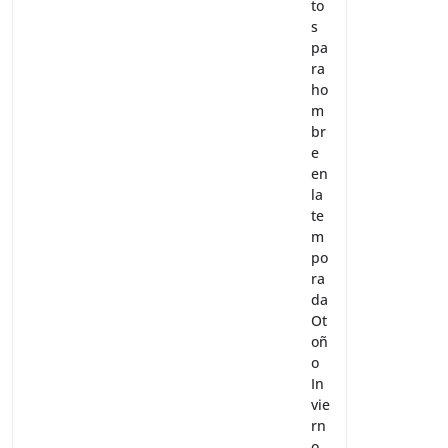
pa
to
s
pa
ra
ho
m
br
e
en
la
te
m
po
ra
da
Ot
oñ
o
In
vie