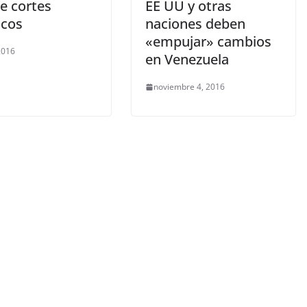
e cortes
EE UU y otras
icos
naciones deben
«empujar» cambios
 2016
en Venezuela
noviembre 4, 2016