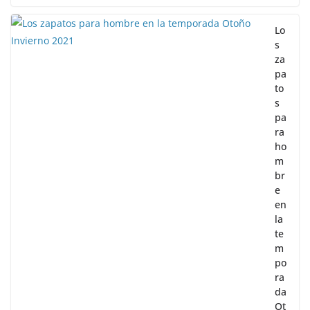
Lo
s
za
pa
to
s
pa
ra
ho
m
br
e
en
la
te
m
po
ra
da
Ot