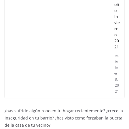
oñ
o
In
vie
rn
o
20
21
oc
tu
br
e
8,
20
21
¿has sufrido algún robo en tu hogar recientemente? ¿crece la
inseguridad en tu barrio? ¿has visto como forzaban la puerta
de la casa de tu vecino?