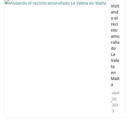
Visit
and
o el
reci
nto
amu
ralla
do
La
Vale
ta
en
Malt
a
abril
26,
202
3