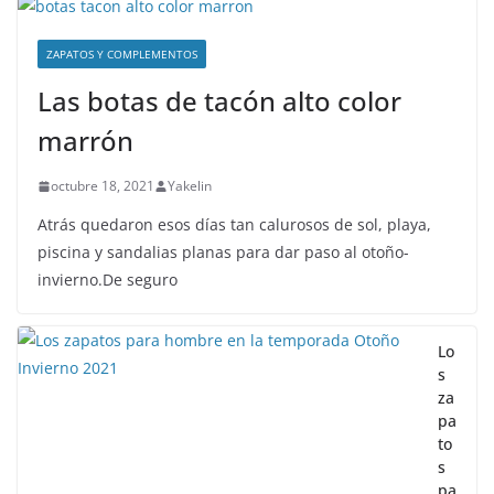
ZAPATOS Y COMPLEMENTOS
Las botas de tacón alto color
marrón
octubre 18, 2021
Yakelin
Atrás quedaron esos días tan calurosos de sol, playa,
piscina y sandalias planas para dar paso al otoño-
invierno.De seguro
Lo
s
za
pa
to
s
pa