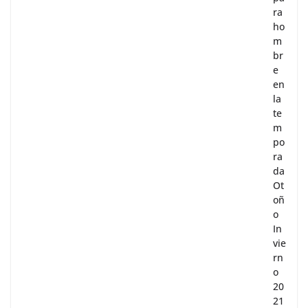
ra
ho
m
br
e
en
la
te
m
po
ra
da
Ot
oñ
o
In
vie
rn
o
20
21