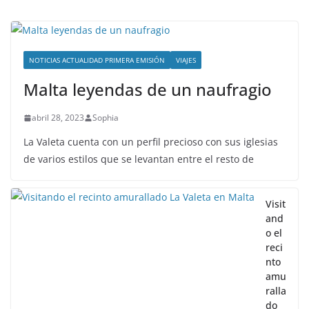
NOTICIAS ACTUALIDAD PRIMERA EMISIÓN
VIAJES
Malta leyendas de un naufragio
abril 28, 2023
Sophia
La Valeta cuenta con un perfil precioso con sus iglesias
de varios estilos que se levantan entre el resto de
Visit
and
o el
reci
nto
amu
ralla
do