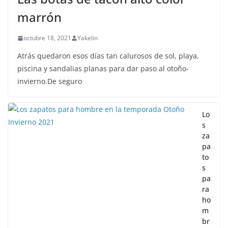
marrón
octubre 18, 2021
Yakelin
Atrás quedaron esos días tan calurosos de sol, playa,
piscina y sandalias planas para dar paso al otoño-
invierno.De seguro
Lo
s
za
pa
to
s
pa
ra
ho
m
br