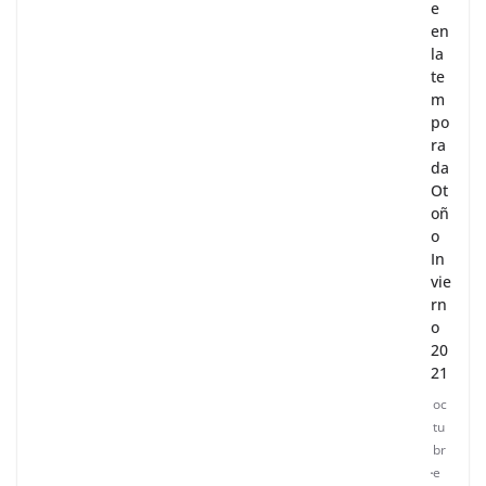
e
en
la
te
m
po
ra
da
Ot
oñ
o
In
vie
rn
o
20
21
oc
tu
br
e