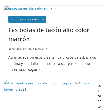
ZAPATOS Y COMPLEMENTOS
Las botas de tacón alto color
marrón
octubre 18, 2021
Yakelin
Atrás quedaron esos días tan calurosos de sol, playa,
piscina y sandalias planas para dar paso al otoño-
invierno.De seguro
Lo
s
za
pa
to