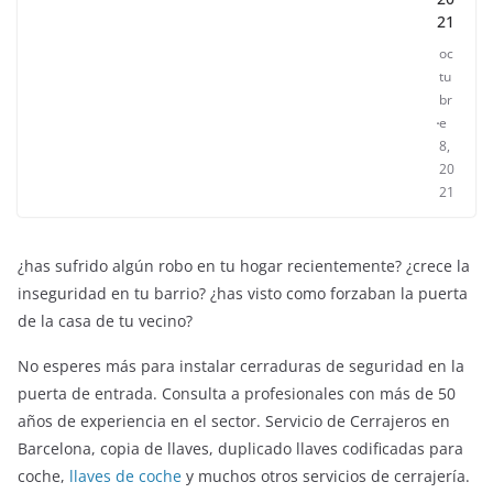
21
oc
tu
br
e
8,
20
21
¿has sufrido algún robo en tu hogar recientemente? ¿crece la
inseguridad en tu barrio? ¿has visto como forzaban la puerta
de la casa de tu vecino?
No esperes más para instalar cerraduras de seguridad en la
puerta de entrada. Consulta a profesionales con más de 50
años de experiencia en el sector. Servicio de Cerrajeros en
ENTRETENIMIENTO Y CURIOSIDADES
LIBROS CINE Y TV
Barcelona, copia de llaves, duplicado llaves codificadas para
Slender Man llega al cine y te mostramos tod
coche,
llaves de coche
y muchos otros servicios de cerrajería.
ruto
detalles