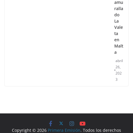
amu
ralla
do
La
Vale
ta
en
Malt
a
abril
26,
202
3
Copyright © 2026
Primera Emisión
. Todos los derechos