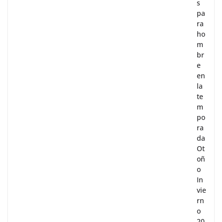
s
pa
ra
ho
m
br
e
en
la
te
m
po
ra
da
Ot
oñ
o
In
vie
rn
o
20