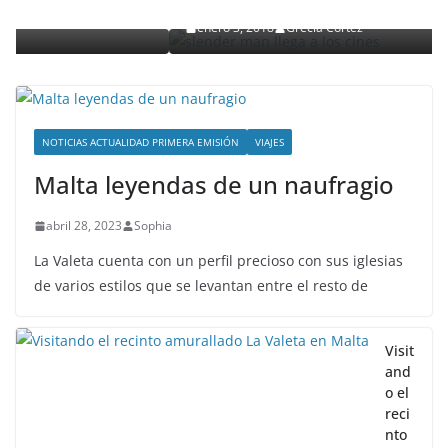
enero 3, 2018
Grecia Cortez
NOTICIAS ACTUALIDAD PRIMERA EMISIÓN
VIAJES
Malta leyendas de un naufragio
abril 28, 2023
Sophia
La Valeta cuenta con un perfil precioso con sus iglesias
de varios estilos que se levantan entre el resto de
Visit
and
o el
reci
nto