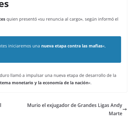
es
tes
quien presentó «su renuncia al cargo», según informó el
ntes iniciaremos una
nueva etapa contra las mafias
«,
duro llamó a impulsar una nueva etapa de desarrollo de la
stema monetario y la economía de la nación
«.
l
Murio el exjugador de Grandes Ligas Andy
Marte