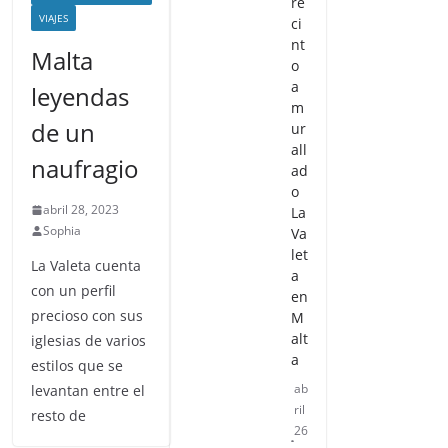
re
VIAJES
ci
nt
Malta
o
a
leyendas
m
de un
ur
all
naufragio
ad
o
abril 28, 2023
La
Sophia
Va
let
La Valeta cuenta
a
con un perfil
en
precioso con sus
M
alt
iglesias de varios
a
estilos que se
ab
levantan entre el
ril
resto de
26