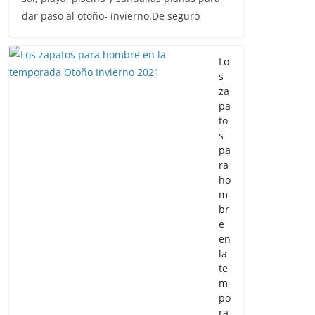
dar paso al otoño- invierno.De seguro
Lo
s
za
pa
to
s
pa
ra
ho
m
br
e
en
la
te
m
po
ra