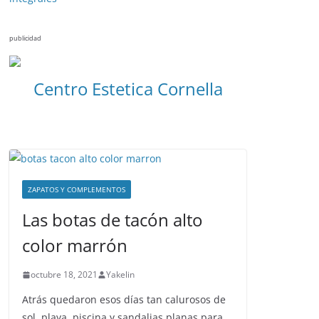
publicidad
Centro Estetica Cornella
ZAPATOS Y COMPLEMENTOS
Las botas de tacón alto
color marrón
octubre 18, 2021
Yakelin
Atrás quedaron esos días tan calurosos de
sol, playa, piscina y sandalias planas para