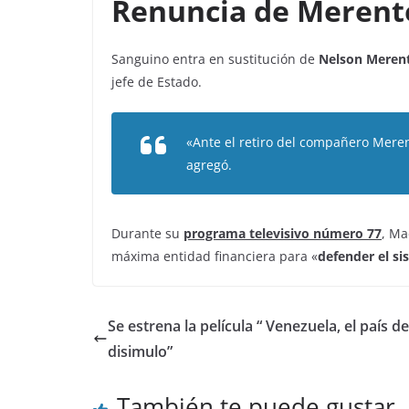
Renuncia de Merent
Sanguino entra en sustitución de
Nelson Meren
jefe de Estado.
«Ante el retiro del compañero Mere
agregó.
Durante su
programa televisivo número 77
, Ma
máxima entidad financiera para «
defender el si
Se estrena la película “ Venezuela, el país de
disimulo”
También te puede gustar