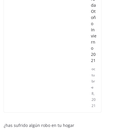
da
Ot
oñ
o
In
vie
rn
o
20
21
oc
tu
br
e
8,
20
21
¿has sufrido algún robo en tu hogar