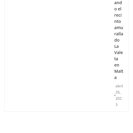
and
o el
reci
nto
amu
ralla
do
La
Vale
ta
en
Malt
a
abril
26,
202
3