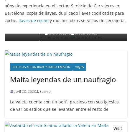
años de experiencia en el sector. Servicio de Cerrajeros en
ENTRETENIMIENTO Y CURIOSIDADES
LIBROS CINE Y TV
Barcelona, copia de llaves, duplicado llaves codificadas para
Slender Man llega al cine y te mostramos todos lo
coche,
llaves de coche
y muchos otros servicios de cerrajería.
detalles
enero 3, 2018
Grecia Cortez
NOTICIAS ACTUALIDAD PRIMERA EMISIÓN
VIAJES
Malta leyendas de un naufragio
abril 28, 2023
Sophia
La Valeta cuenta con un perfil precioso con sus iglesias
de varios estilos que se levantan entre el resto de
Visit