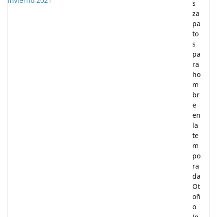
s
za
pa
to
s
pa
ra
ho
m
br
e
en
la
te
m
po
ra
da
Ot
oñ
o
In