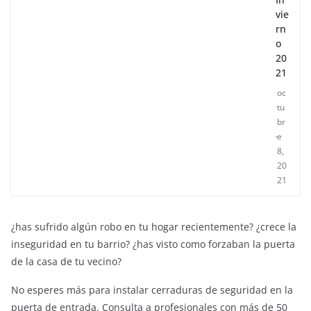
vie
rn
o
20
21
oc
tu
br
e
8,
20
21
¿has sufrido algún robo en tu hogar recientemente? ¿crece la
inseguridad en tu barrio? ¿has visto como forzaban la puerta
de la casa de tu vecino?
No esperes más para instalar cerraduras de seguridad en la
puerta de entrada. Consulta a profesionales con más de 50