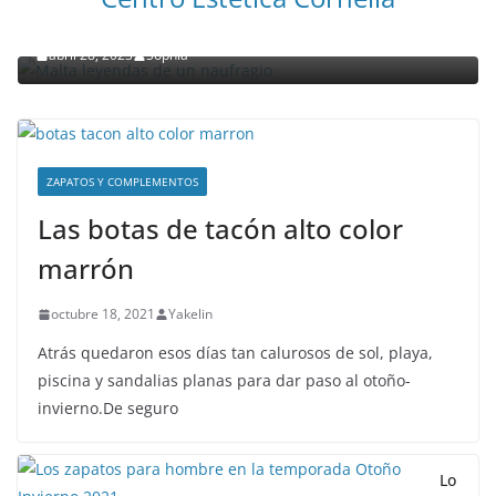
Malta leyendas de un naufragio
abril 28, 2023
Sophia
ZAPATOS Y COMPLEMENTOS
Las botas de tacón alto color
marrón
octubre 18, 2021
Yakelin
Atrás quedaron esos días tan calurosos de sol, playa,
piscina y sandalias planas para dar paso al otoño-
invierno.De seguro
Lo