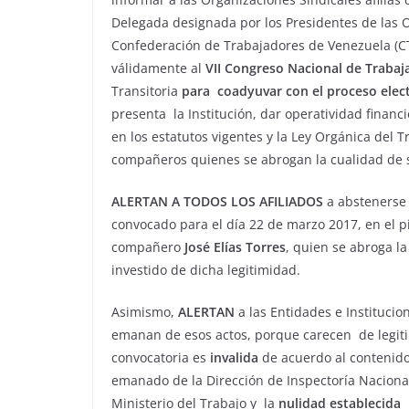
Delegada designada por los Presidentes de las O
Confederación de Trabajadores de Venezuela (CT
válidamente al
VII Congreso Nacional de Trabaj
Transitoria
para coadyuvar con el proceso elec
presenta la Institución, dar operatividad financ
en los estatutos vigentes y la Ley Orgánica del
compañeros quienes se abrogan la cualidad de 
ALERTAN A TODOS LOS AFILIADOS
a abstenerse 
convocado para el día 22 de marzo 2017, en el pi
compañero
José Elías Torres
, quien se abroga la
investido de dicha legitimidad.
Asimismo,
ALERTAN
a las Entidades e Instituci
emanan de esos actos, porque carecen de legiti
convocatoria es
invalida
de acuerdo al contenido 
emanado de la Dirección de Inspectoría Nacional
Ministerio del Trabajo y la
nulidad establecid