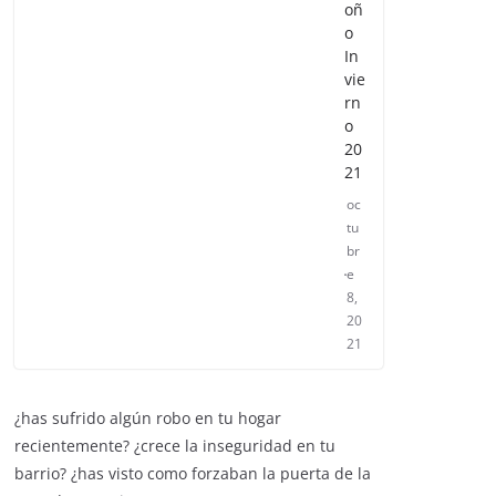
oñ
o
In
vie
rn
o
20
21
oc
tu
br
e
8,
20
21
¿has sufrido algún robo en tu hogar
recientemente? ¿crece la inseguridad en tu
barrio? ¿has visto como forzaban la puerta de la