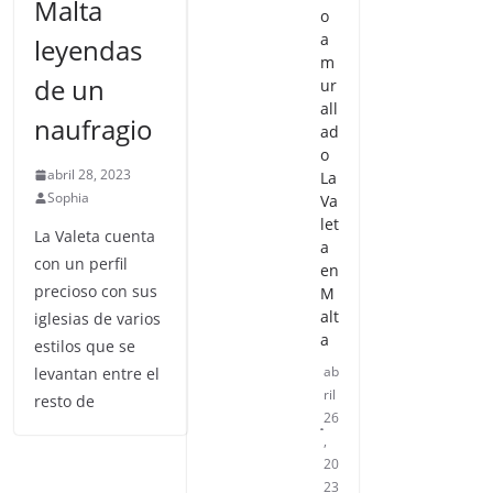
Malta
o
a
leyendas
m
de un
ur
all
naufragio
ad
o
abril 28, 2023
La
Sophia
Va
let
La Valeta cuenta
a
con un perfil
en
precioso con sus
M
alt
iglesias de varios
a
estilos que se
ab
levantan entre el
ril
resto de
26
,
20
23