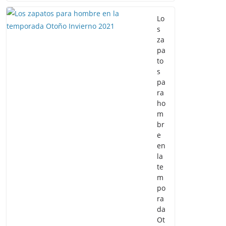
Lo
s
za
pa
to
s
pa
ra
ho
m
br
e
en
la
te
m
po
ra
da
Ot