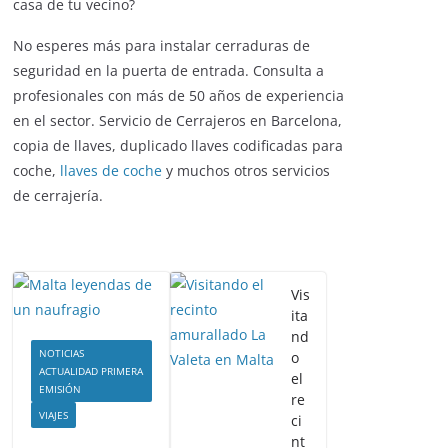
casa de tu vecino?
No esperes más para instalar cerraduras de
seguridad en la puerta de entrada. Consulta a
profesionales con más de 50 años de experiencia
en el sector. Servicio de Cerrajeros en Barcelona,
copia de llaves, duplicado llaves codificadas para
coche,
llaves de coche
y muchos otros servicios
de cerrajería.
Vis
ita
nd
NOTICIAS
o
ACTUALIDAD PRIMERA
el
EMISIÓN
re
VIAJES
ci
nt