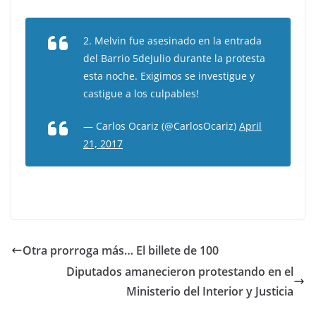
2. Melvin fue asesinado en la entrada
del Barrio 5deJulio durante la protesta
esta noche. Exigimos se investigue y
castigue a los culpables!
— Carlos Ocariz (@CarlosOcariz)
April
21, 2017
Otra prorroga más… El billete de 100
Diputados amanecieron protestando en el
Ministerio del Interior y Justicia