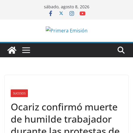
Saltar
sábado, agosto 8, 2026
al
contenido
SUCESOS
Ocariz confirmó muerte
de humilde trabajador
durante las protestas de