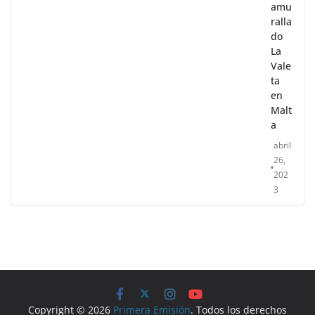
amu
ralla
do
La
Vale
ta
en
Malt
a
abril
26,
202
3
Copyright © 2026
Primera Emisión
. Todos los derechos