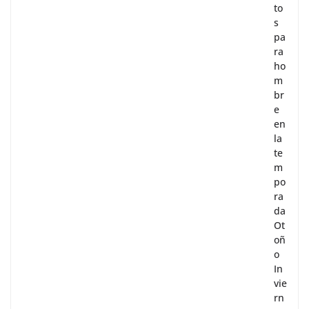
to
s
pa
ra
ho
m
br
e
en
la
te
m
po
ra
da
Ot
oñ
o
In
vie
rn