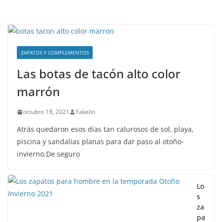
ZAPATOS Y COMPLEMENTOS
Las botas de tacón alto color
marrón
octubre 18, 2021
Yakelin
Atrás quedaron esos días tan calurosos de sol, playa,
piscina y sandalias planas para dar paso al otoño-
invierno.De seguro
Lo
s
za
pa