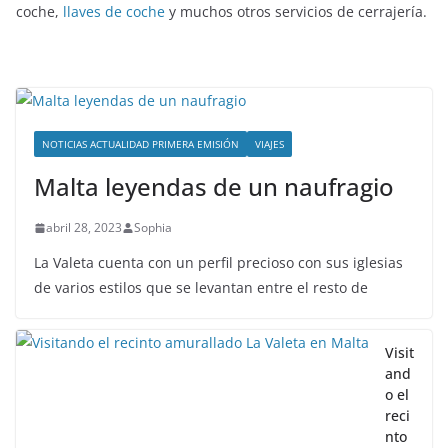
coche,
llaves de coche
y muchos otros servicios de cerrajería.
NOTICIAS ACTUALIDAD PRIMERA EMISIÓN
VIAJES
Malta leyendas de un naufragio
abril 28, 2023
Sophia
La Valeta cuenta con un perfil precioso con sus iglesias
de varios estilos que se levantan entre el resto de
Visit
and
o el
reci
nto