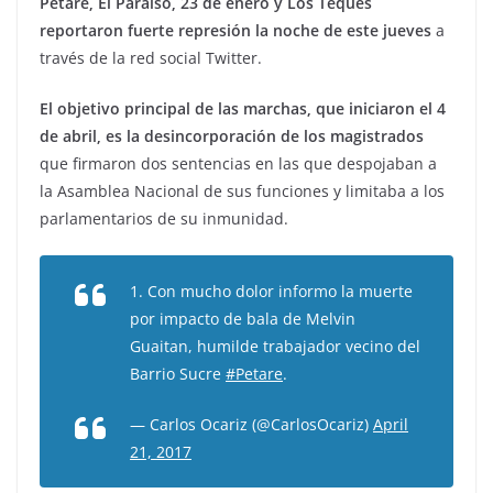
Petare, El Paraíso, 23 de enero y Los Teques
reportaron fuerte represión la noche de este jueves
a
través de la red social Twitter.
El objetivo principal de las marchas, que iniciaron el 4
de abril, es la desincorporación de los magistrados
que firmaron dos sentencias en las que despojaban a
la Asamblea Nacional de sus funciones y limitaba a los
parlamentarios de su inmunidad.
1. Con mucho dolor informo la muerte
por impacto de bala de Melvin
Guaitan, humilde trabajador vecino del
Barrio Sucre
#Petare
.
— Carlos Ocariz (@CarlosOcariz)
April
21, 2017