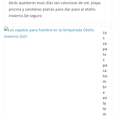
Atrás quedaron esos días tan calurosos de sol, playa,
piscina y sandalias planas para dar paso al otoño-
invierno.De seguro
Lo
s
za
pa
to
s
pa
ra
ho
m
br
e
en
la
te
m