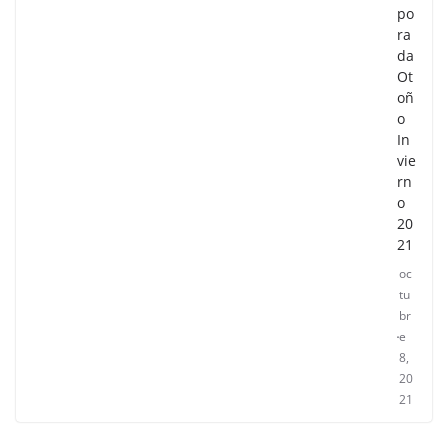
po
ra
da
Ot
oñ
o
In
vie
rn
o
20
21
oc
tu
br
e
8,
20
21