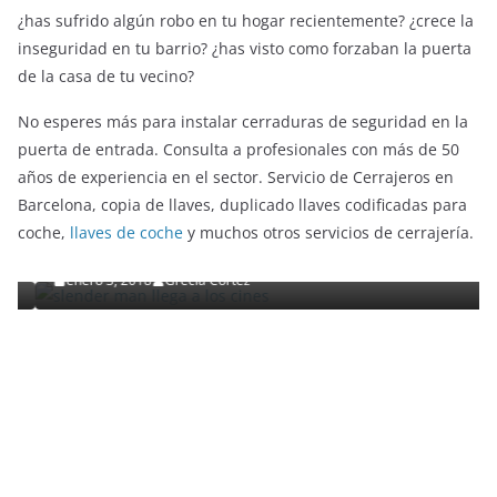
¿has sufrido algún robo en tu hogar recientemente? ¿crece la
inseguridad en tu barrio? ¿has visto como forzaban la puerta
de la casa de tu vecino?
No esperes más para instalar cerraduras de seguridad en la
puerta de entrada. Consulta a profesionales con más de 50
años de experiencia en el sector. Servicio de Cerrajeros en
ENTRETENIMIENTO Y CURIOSIDADES
LIBROS CINE Y TV
Barcelona, copia de llaves, duplicado llaves codificadas para
Slender Man llega al cine y te mostramos todos los
coche,
llaves de coche
y muchos otros servicios de cerrajería.
detalles
enero 3, 2018
Grecia Cortez