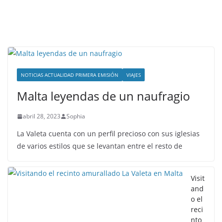
NOTICIAS ACTUALIDAD PRIMERA EMISIÓN
VIAJES
Malta leyendas de un naufragio
abril 28, 2023
Sophia
La Valeta cuenta con un perfil precioso con sus iglesias
de varios estilos que se levantan entre el resto de
Visit
and
o el
reci
nto