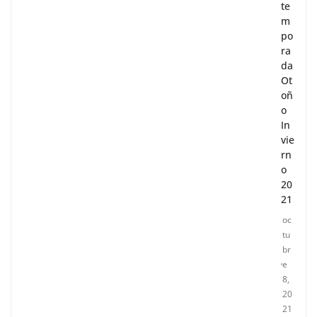
te
m
po
ra
da
Ot
oñ
o
In
vie
rn
o
20
21
oc
tu
br
e
8,
20
21