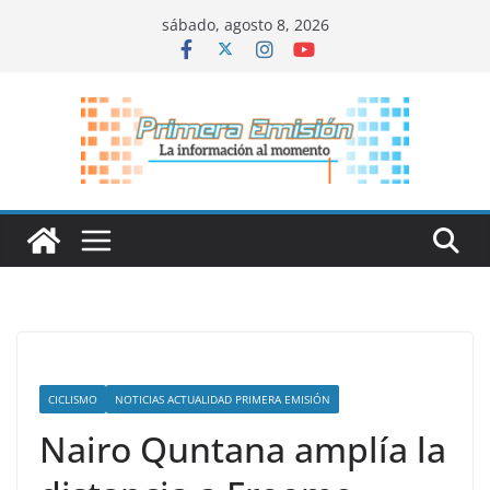
Saltar
sábado, agosto 8, 2026
al
contenido
CICLISMO
NOTICIAS ACTUALIDAD PRIMERA EMISIÓN
Nairo Quntana amplía la