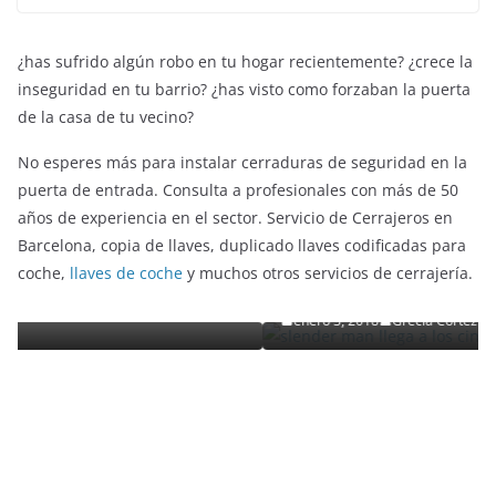
¿has sufrido algún robo en tu hogar recientemente? ¿crece la
inseguridad en tu barrio? ¿has visto como forzaban la puerta
de la casa de tu vecino?
No esperes más para instalar cerraduras de seguridad en la
puerta de entrada. Consulta a profesionales con más de 50
años de experiencia en el sector. Servicio de Cerrajeros en
ENTRETENIMIENTO Y CURIOSIDADES
LIBROS CINE Y TV
Barcelona, copia de llaves, duplicado llaves codificadas para
Slender Man llega al cine y te mostramos todos 
coche,
llaves de coche
y muchos otros servicios de cerrajería.
o
detalles
enero 3, 2018
Grecia Cortez