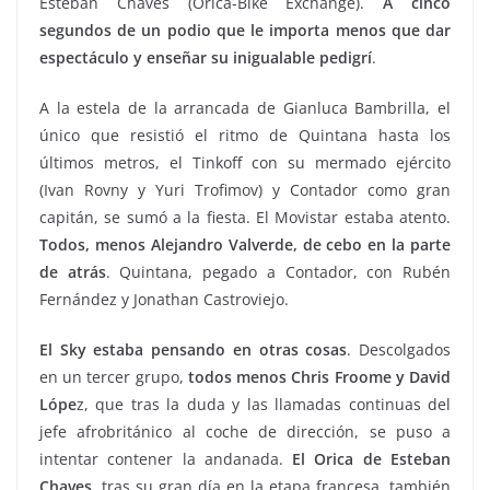
Esteban Chaves (Orica-Bike Exchange).
A cinco
segundos de un podio que le importa menos que dar
espectáculo y enseñar su inigualable pedigrí
.
A la estela de la arrancada de Gianluca Bambrilla, el
único que resistió el ritmo de Quintana hasta los
últimos metros, el Tinkoff con su mermado ejército
(Ivan Rovny y Yuri Trofimov) y Contador como gran
capitán, se sumó a la fiesta. El Movistar estaba atento.
Todos, menos Alejandro Valverde, de cebo en la parte
de atrás
. Quintana, pegado a Contador, con Rubén
Fernández y Jonathan Castroviejo.
El Sky estaba pensando en otras cosas
. Descolgados
en un tercer grupo,
todos menos Chris Froome y David
Lópe
z, que tras la duda y las llamadas continuas del
jefe afrobritánico al coche de dirección, se puso a
intentar contener la andanada.
El Orica de Esteban
Chaves
, tras su gran día en la etapa francesa, también