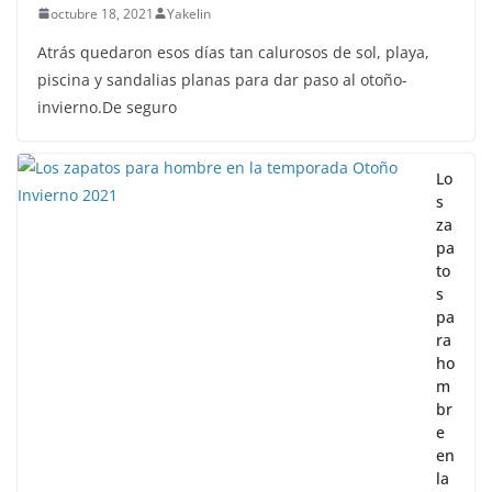
octubre 18, 2021
Yakelin
Atrás quedaron esos días tan calurosos de sol, playa,
piscina y sandalias planas para dar paso al otoño-
invierno.De seguro
Lo
s
za
pa
to
s
pa
ra
ho
m
br
e
en
la