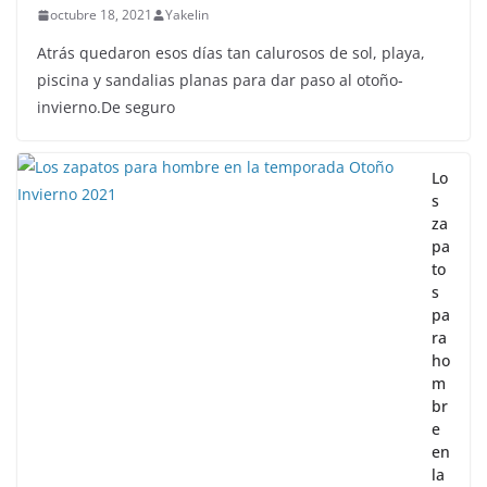
octubre 18, 2021
Yakelin
Atrás quedaron esos días tan calurosos de sol, playa,
piscina y sandalias planas para dar paso al otoño-
invierno.De seguro
Lo
s
za
pa
to
s
pa
ra
ho
m
br
e
en
la