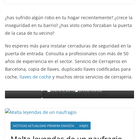
¿has sufrido algún robo en tu hogar recientemente? ¿crece la
inseguridad en tu barrio? ¿has visto como forzaban la puerta
de la casa de tu vecino?
No esperes más para instalar cerraduras de seguridad en la
puerta de entrada. Consulta a profesionales con más de 50
años de experiencia en el sector. Servicio de Cerrajeros en
ENTRETENIMIENTO Y CURIOSIDADES
LIBROS CINE Y TV
Barcelona, copia de llaves, duplicado llaves codificadas para
Slender Man llega al cine y te mostramos todos l
coche,
llaves de coche
y muchos otros servicios de cerrajería.
detalles
enero 3, 2018
Grecia Cortez
NOTICIAS ACTUALIDAD PRIMERA EMISIÓN
VIAJES
Malta leyendas de un naufragio