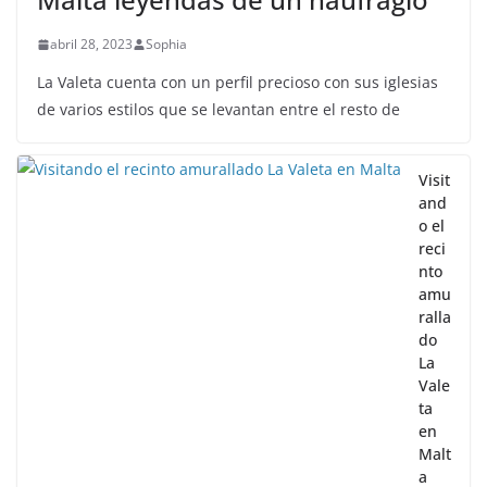
abril 28, 2023
Sophia
La Valeta cuenta con un perfil precioso con sus iglesias
de varios estilos que se levantan entre el resto de
Visit
and
o el
reci
nto
amu
ralla
do
La
Vale
ta
en
Malt
a