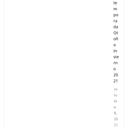
te
m
po
ra
da
Ot
oñ
o
In
vie
rn
o
20
21
oc
tu
br
e
8,
20
21