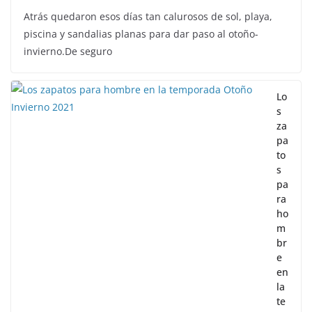
Atrás quedaron esos días tan calurosos de sol, playa,
piscina y sandalias planas para dar paso al otoño-
invierno.De seguro
Lo
s
za
pa
to
s
pa
ra
ho
m
br
e
en
la
te