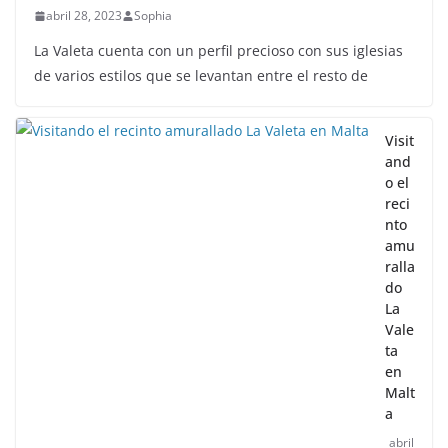
abril 28, 2023
Sophia
La Valeta cuenta con un perfil precioso con sus iglesias
de varios estilos que se levantan entre el resto de
Visit
and
o el
reci
nto
amu
ralla
do
La
Vale
ta
en
Malt
a
abril