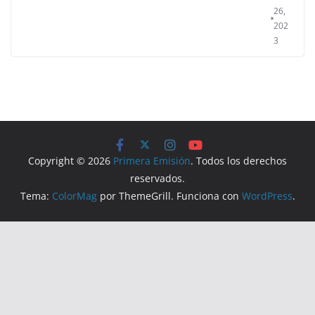
26,
202
3
Copyright © 2026
Primera Emisión
. Todos los derechos
reservados.
Tema:
ColorMag
por ThemeGrill. Funciona con
WordPress
.