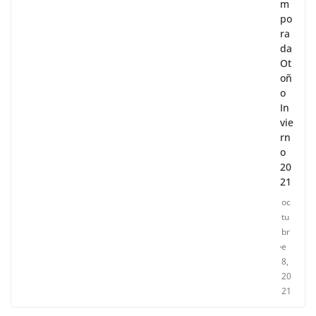
m
po
ra
da
Ot
oñ
o
In
vie
rn
o
20
21
oc
tu
br
e
8,
20
21