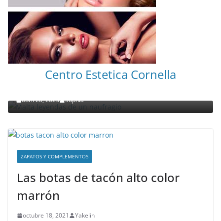
NOTICIAS ACTUALIDAD PRIMERA EMISIÓN
VIAJES
Centro Estetica Cornella
Malta leyendas de un naufragio
abril 28, 2023
Sophia
ZAPATOS Y COMPLEMENTOS
Las botas de tacón alto color
marrón
octubre 18, 2021
Yakelin