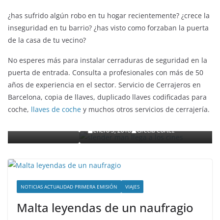
¿has sufrido algún robo en tu hogar recientemente? ¿crece la
inseguridad en tu barrio? ¿has visto como forzaban la puerta
de la casa de tu vecino?
No esperes más para instalar cerraduras de seguridad en la
puerta de entrada. Consulta a profesionales con más de 50
años de experiencia en el sector. Servicio de Cerrajeros en
ENTRETENIMIENTO Y CURIOSIDADES
LIBROS CINE Y TV
Barcelona, copia de llaves, duplicado llaves codificadas para
Slender Man llega al cine y te mostramos todos l
coche,
llaves de coche
y muchos otros servicios de cerrajería.
detalles
enero 3, 2018
Grecia Cortez
NOTICIAS ACTUALIDAD PRIMERA EMISIÓN
VIAJES
Malta leyendas de un naufragio