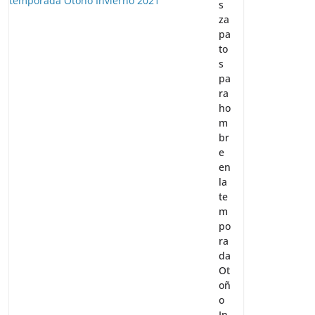
Lo
s
za
pa
to
s
pa
ra
ho
m
br
e
en
la
te
m
po
ra
da
Ot
oñ