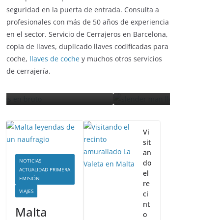
No esperes más para instalar cerraduras de
ENTRETENIMIENTO Y CURIOSIDADES
seguridad en la puerta de entrada. Consulta a
ENTRETEN
LIBROS CINE Y TV
profesionales con más de 50 años de experiencia
LIBROS CI
en el sector. Servicio de Cerrajeros en Barcelona,
Slender Man llega al cine
copia de llaves, duplicado llaves codificadas para
La pe
y te mostramos todos
coche,
llaves de coche
y muchos otros servicios
récor
los detalles
de cerrajería.
estr
enero 3, 2018
Grecia Cortez
septiem
Vi
sit
an
NOTICIAS
do
ACTUALIDAD PRIMERA
el
EMISIÓN
re
VIAJES
ci
nt