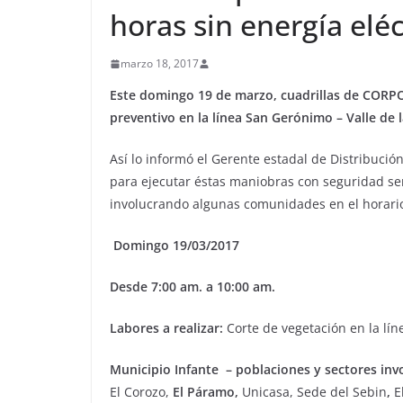
horas sin energía el
marzo 18, 2017
Este domingo 19 de marzo, cuadrillas de CORP
preventivo en la línea San Gerónimo – Valle de 
Así lo informó el Gerente estadal de Distribució
para ejecutar éstas maniobras con seguridad ser
involucrando algunas comunidades en el horario
Domingo 19/03/2017
D
esde 7:00 am. a 10:00 am.
Labores a realizar:
Corte de vegetación en la lí
M
unicipio Infante – poblaciones y sectores inv
El Corozo,
El Páramo,
Unicasa, Sede del Sebin
,
E