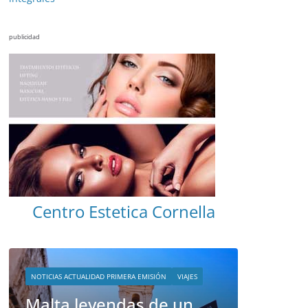
publicidad
VIAJES
Visitan
Centro Estetica Cornella
amural
Malta
abril 26, 20
NOTICIAS ACTUALIDAD PRIMERA EMISIÓN
VIAJES
Malta leyendas de un