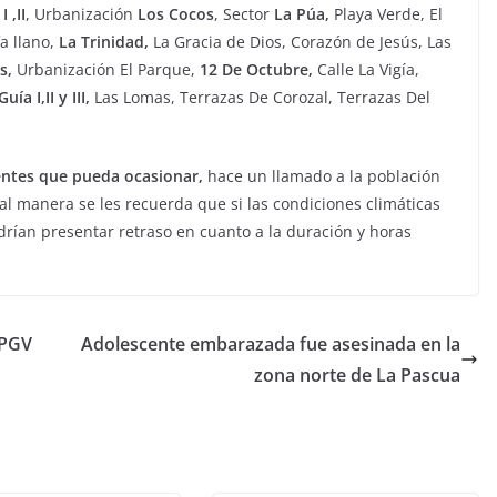
 ,II
, Urbanización
Los Cocos
, Sector
La Púa,
Playa Verde, El
vacaciones de verano
fa llano,
La Trinidad,
La Gracia de Dios, Corazón de Jesús, Las
s,
Urbanización El Parque,
12 De Octubre,
Calle La Vigía,
enero 11, 2023
Sophia
uía I,II y III,
Las Lomas, Terrazas De Corozal, Terrazas Del
entes que pueda ocasionar,
hace un llamado a la población
l manera se les recuerda que si las condiciones climáticas
rían presentar retraso en cuanto a la duración y horas
 PGV
Adolescente embarazada fue asesinada en la
zona norte de La Pascua