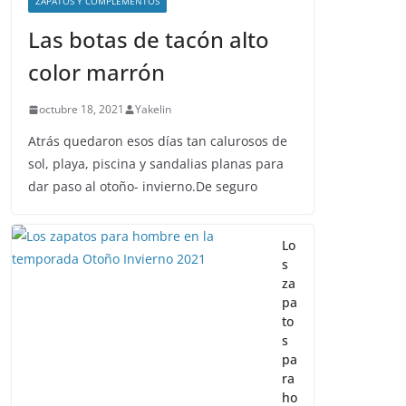
ZAPATOS Y COMPLEMENTOS
Las botas de tacón alto
color marrón
octubre 18, 2021
Yakelin
Atrás quedaron esos días tan calurosos de
sol, playa, piscina y sandalias planas para
dar paso al otoño- invierno.De seguro
Lo
s
za
pa
to
s
pa
ra
ho