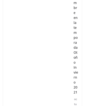
m
br
e
en
la
te
m
po
ra
da
Ot
oñ
o
In
vie
rn
o
20
21
oc
tu