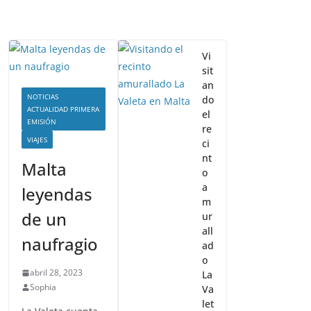
Vi
sit
an
NOTICIAS
do
ACTUALIDAD PRIMERA
el
EMISIÓN
re
VIAJES
ci
nt
Malta
o
a
leyendas
m
de un
ur
all
naufragio
ad
o
abril 28, 2023
La
Sophia
Va
let