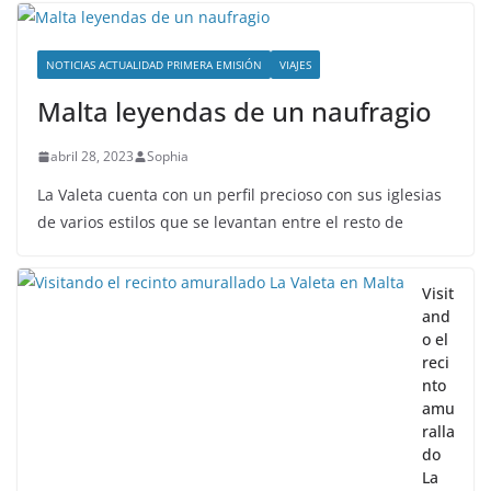
NOTICIAS ACTUALIDAD PRIMERA EMISIÓN
VIAJES
Malta leyendas de un naufragio
abril 28, 2023
Sophia
La Valeta cuenta con un perfil precioso con sus iglesias
de varios estilos que se levantan entre el resto de
Visit
and
o el
reci
nto
amu
ralla
do
La