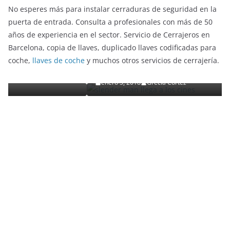
No esperes más para instalar cerraduras de seguridad en la
puerta de entrada. Consulta a profesionales con más de 50
años de experiencia en el sector. Servicio de Cerrajeros en
ENTRETENIMIENTO Y CURIOSIDADES
LIBROS CINE Y TV
Barcelona, copia de llaves, duplicado llaves codificadas para
Slender Man llega al cine y te mostramos todos 
coche,
llaves de coche
y muchos otros servicios de cerrajería.
detalles
enero 3, 2018
Grecia Cortez