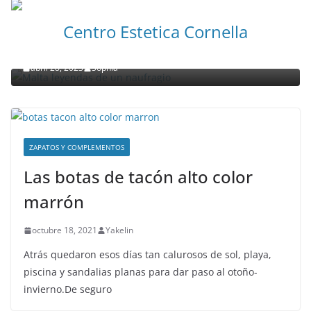
NOTICIAS ACTUALIDAD PRIMERA EMISIÓN
VIAJES
Centro Estetica Cornella
Malta leyendas de un naufragio
abril 28, 2023
Sophia
ZAPATOS Y COMPLEMENTOS
Las botas de tacón alto color
marrón
octubre 18, 2021
Yakelin
Atrás quedaron esos días tan calurosos de sol, playa,
piscina y sandalias planas para dar paso al otoño-
invierno.De seguro