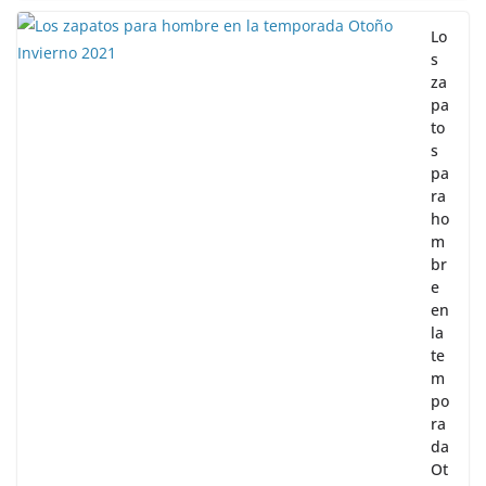
Lo
s
za
pa
to
s
pa
ra
ho
m
br
e
en
la
te
m
po
ra
da
Ot