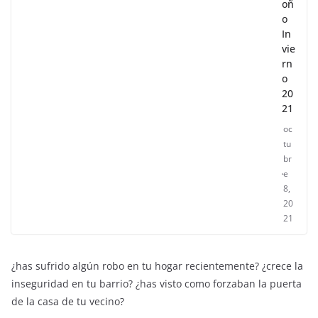
oñ
o
In
vie
rn
o
20
21
oc
tu
br
e
8,
20
21
¿has sufrido algún robo en tu hogar recientemente? ¿crece la
inseguridad en tu barrio? ¿has visto como forzaban la puerta
de la casa de tu vecino?