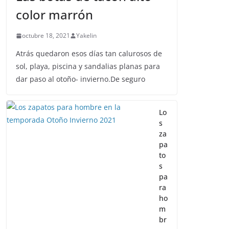
color marrón
octubre 18, 2021
Yakelin
Atrás quedaron esos días tan calurosos de
sol, playa, piscina y sandalias planas para
dar paso al otoño- invierno.De seguro
Lo
s
za
pa
to
s
pa
ra
ho
m
br