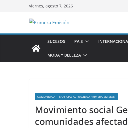
Saltar
viernes, agosto 7, 2026
al
contenido
SUCESOS
PAIS
INTERNACIONA
MODA Y BELLEZA
COMUNIDAD
NOTICIAS ACTUALIDAD PRIMERA EMISIÓN
Movimiento social Gen
comunidades afectad