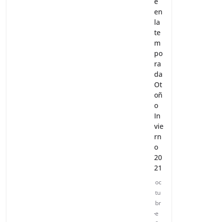
e
en
la
te
m
po
ra
da
Ot
oñ
o
In
vie
rn
o
20
21
oc
tu
br
e