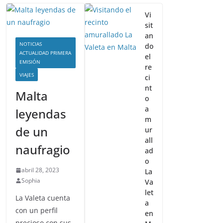
Vi
sit
an
NOTICIAS
do
ACTUALIDAD PRIMERA
el
EMISIÓN
re
VIAJES
ci
nt
Malta
o
a
leyendas
m
de un
ur
all
naufragio
ad
o
abril 28, 2023
La
Sophia
Va
let
La Valeta cuenta
a
con un perfil
en
precioso con sus