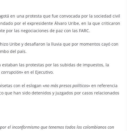
otá en una protesta que fue convocada por la sociedad civil
ndado por el expresidente Álvaro Uribe, en la que criticaron
te por las negociaciones de paz con las FARC.
 hizo Uribe y desafiaron la lluvia que por momentos cayó con
umbo del país.
VIAJES
estaban las protestas por las subidas de impuestos, la
Ibiza las mejores
a corrupción
» en el Ejecutivo.
vacaciones de verano
isetas con el eslogan «
no más presos políticos
» en referencia
enero 11, 2023
Sophia
co que han sido detenidos y juzgados por casos relacionados
, por el inconformismo que tenemos todos los colombianos con