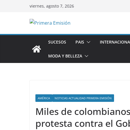
Saltar
viernes, agosto 7, 2026
al
contenido
SUCESOS
PAIS
INTERNACIONA
MODA Y BELLEZA
AMÉRICA
NOTICIAS ACTUALIDAD PRIMERA EMISIÓN
Miles de colombiano
protesta contra el Go