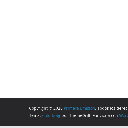
Copyright © 2026
Primera Emisión
. Todos los dere
Tema:
ColorMag
por ThemeGrill. Funciona con
Wor