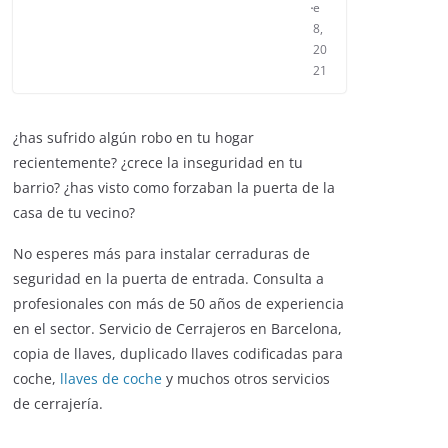
e
8,
20
21
¿has sufrido algún robo en tu hogar
recientemente? ¿crece la inseguridad en tu
barrio? ¿has visto como forzaban la puerta de la
casa de tu vecino?
No esperes más para instalar cerraduras de
ENTRETENIMIENTO Y CURIOSIDADES
seguridad en la puerta de entrada. Consulta a
ENTRETENIMI
LIBROS CINE Y TV
profesionales con más de 50 años de experiencia
LIBROS CINE Y
en el sector. Servicio de Cerrajeros en Barcelona,
Slender Man llega al cine
copia de llaves, duplicado llaves codificadas para
La pelí
y te mostramos todos
coche,
llaves de coche
y muchos otros servicios
récord
los detalles
de cerrajería.
estren
enero 3, 2018
Grecia Cortez