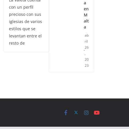
a
con un perfil
en
precioso con sus
M
alt
iglesias de varios
a
estilos que se
ab
levantan entre el
ril
resto de
26
,
20
23