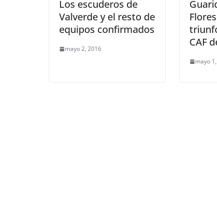
Los escuderos de
Guari
Valverde y el resto de
Flore
equipos confirmados
triunf
CAF d
mayo 2, 2016
mayo 1,
ENTRETENIMIENTO Y CURIOSIDADE
LIBROS CINE Y TV
NOTICIAS ACTUALIDAD PRIMERA EM
En 2019 ‘Los ju
hambre’ y ‘Crep
tendrán un par
temático