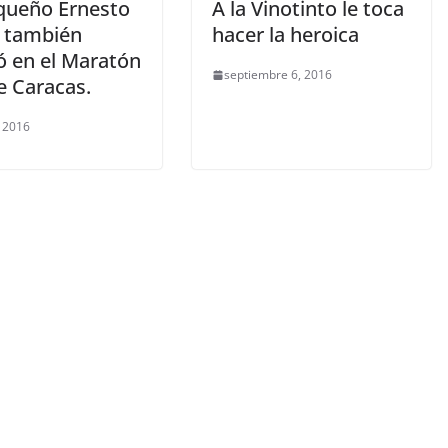
queño Ernesto
A la Vinotinto le toca
s también
hacer la heroica
ó en el Maratón
septiembre 6, 2016
e Caracas.
 2016
S
ISIÓN
egos del
LIBROS CINE Y TV
úsculo’
Libros verdaderas joyas
que
diamantes en bruto
febrero 11, 2020
Sophia