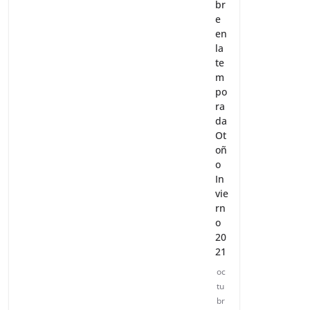
br
e
en
la
te
m
po
ra
da
Ot
oñ
o
In
vie
rn
o
20
21
oc
tu
br