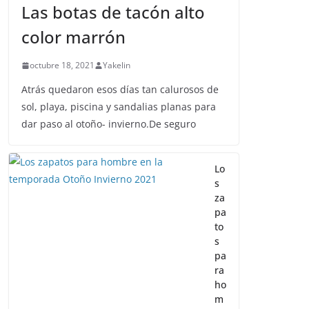
Las botas de tacón alto
color marrón
octubre 18, 2021
Yakelin
Atrás quedaron esos días tan calurosos de
sol, playa, piscina y sandalias planas para
dar paso al otoño- invierno.De seguro
Lo
s
za
pa
to
s
pa
ra
ho
m