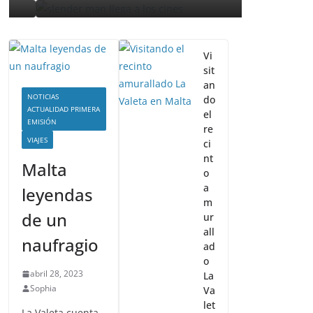
septiembre
Vi
sit
an
NOTICIAS
do
ACTUALIDAD PRIMERA
el
EMISIÓN
re
VIAJES
ci
nt
Malta
o
a
leyendas
m
de un
ur
all
naufragio
ad
o
abril 28, 2023
La
Sophia
Va
let
La Valeta cuenta