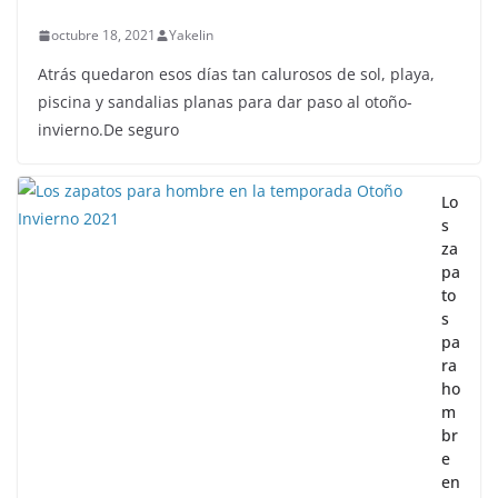
octubre 18, 2021
Yakelin
Atrás quedaron esos días tan calurosos de sol, playa,
piscina y sandalias planas para dar paso al otoño-
invierno.De seguro
Lo
s
za
pa
to
s
pa
ra
ho
m
br
e
en