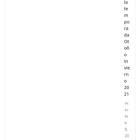
la
te
m
po
ra
da
Ot
oñ
o
In
vie
rn
o
20
21
oc
tu
br
e
8,
20