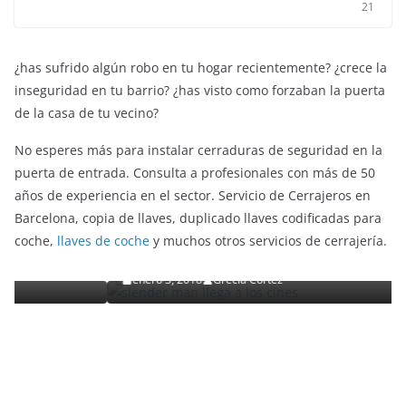
21
¿has sufrido algún robo en tu hogar recientemente? ¿crece la
inseguridad en tu barrio? ¿has visto como forzaban la puerta
de la casa de tu vecino?
No esperes más para instalar cerraduras de seguridad en la
puerta de entrada. Consulta a profesionales con más de 50
años de experiencia en el sector. Servicio de Cerrajeros en
ENTRETENIMIENTO Y CURIOSIDADES
LIBROS CINE Y TV
Barcelona, copia de llaves, duplicado llaves codificadas para
Slender Man llega al cine y te mostramos todos los
coche,
llaves de coche
y muchos otros servicios de cerrajería.
detalles
enero 3, 2018
Grecia Cortez