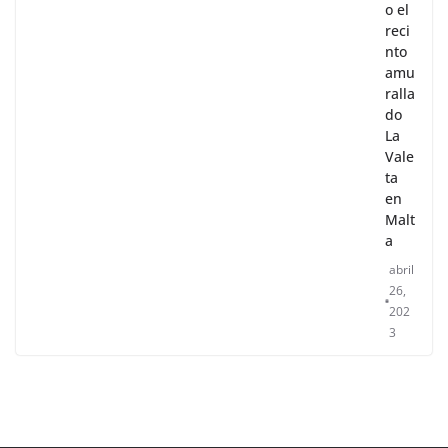
o el
reci
nto
amu
ralla
do
La
Vale
ta
en
Malt
a
abril
26,
202
3