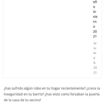
oñ
o
In
vie
rn
o
20
21
oc
tu
br
e
8,
20
21
¿has sufrido algún robo en tu hogar recientemente? ¿crece la
inseguridad en tu barrio? ¿has visto como forzaban la puerta
de la casa de tu vecino?