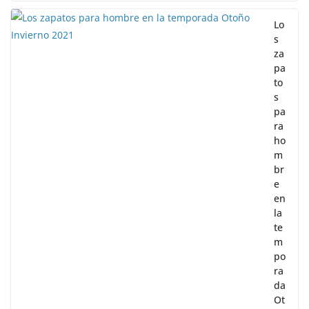
Lo
s
za
pa
to
s
pa
ra
ho
m
br
e
en
la
te
m
po
ra
da
Ot