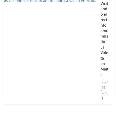
Visit
and
o el
reci
nto
amu
ralla
do
La
Vale
ta
en
Malt
a
abril
26,
202
3