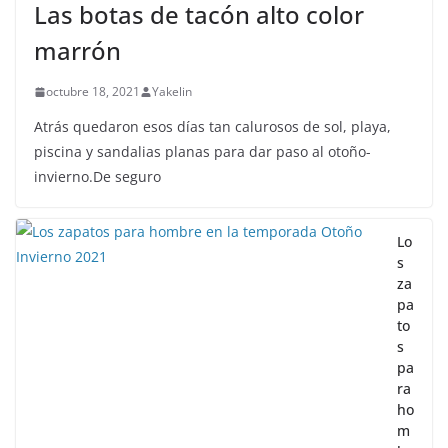
Las botas de tacón alto color
marrón
octubre 18, 2021
Yakelin
Atrás quedaron esos días tan calurosos de sol, playa,
piscina y sandalias planas para dar paso al otoño-
invierno.De seguro
Lo
s
za
pa
to
s
pa
ra
ho
m