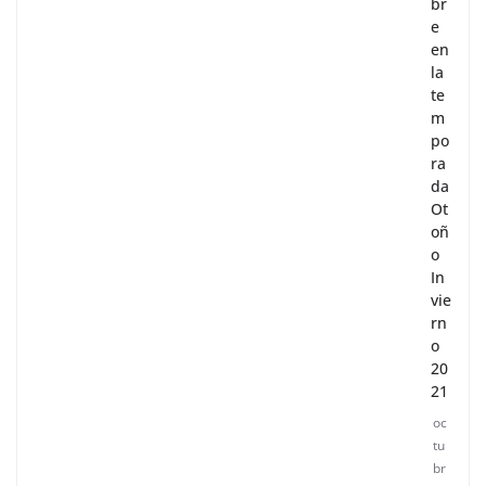
br
e
en
la
te
m
po
ra
da
Ot
oñ
o
In
vie
rn
o
20
21
oc
tu
br