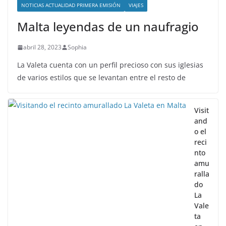
NOTICIAS ACTUALIDAD PRIMERA EMISIÓN
VIAJES
Malta leyendas de un naufragio
abril 28, 2023
Sophia
La Valeta cuenta con un perfil precioso con sus iglesias
de varios estilos que se levantan entre el resto de
Visit
and
o el
reci
nto
amu
ralla
do
La
Vale
ta