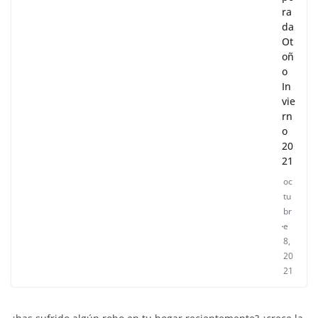
ra
da
Ot
oñ
o
In
vie
rn
o
20
21
oc
tu
br
e
8,
20
21