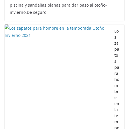
piscina y sandalias planas para dar paso al otoño-
invierno.De seguro
Lo
s
za
pa
to
s
pa
ra
ho
m
br
e
en
la
te
m
po