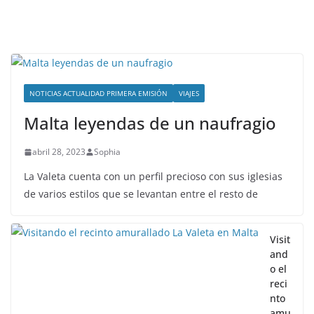
NOTICIAS ACTUALIDAD PRIMERA EMISIÓN
VIAJES
Malta leyendas de un naufragio
abril 28, 2023
Sophia
La Valeta cuenta con un perfil precioso con sus iglesias
de varios estilos que se levantan entre el resto de
Visit
and
o el
reci
nto
amu