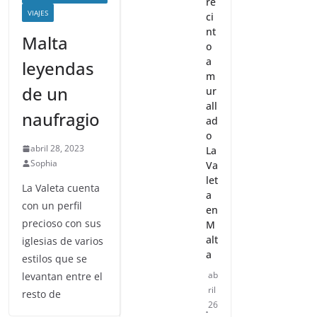
re
VIAJES
ci
nt
Malta
o
a
leyendas
m
de un
ur
all
naufragio
ad
o
abril 28, 2023
La
Sophia
Va
let
La Valeta cuenta
a
con un perfil
en
precioso con sus
M
alt
iglesias de varios
a
estilos que se
ab
levantan entre el
ril
resto de
26