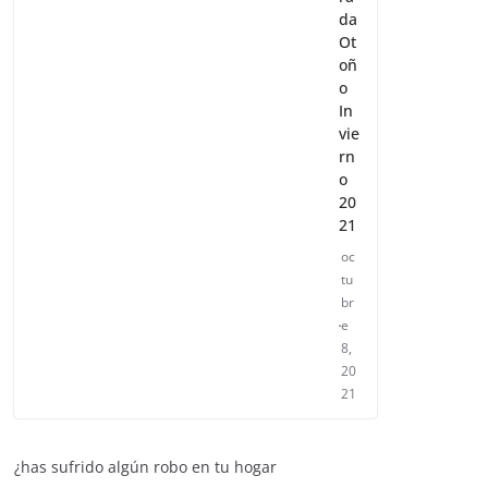
da
Ot
oñ
o
In
vie
rn
o
20
21
oc
tu
br
e
8,
20
21
¿has sufrido algún robo en tu hogar