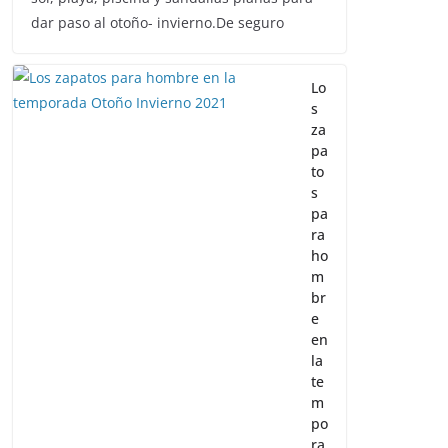
dar paso al otoño- invierno.De seguro
Lo
s
za
pa
to
s
pa
ra
ho
m
br
e
en
la
te
m
po
ra