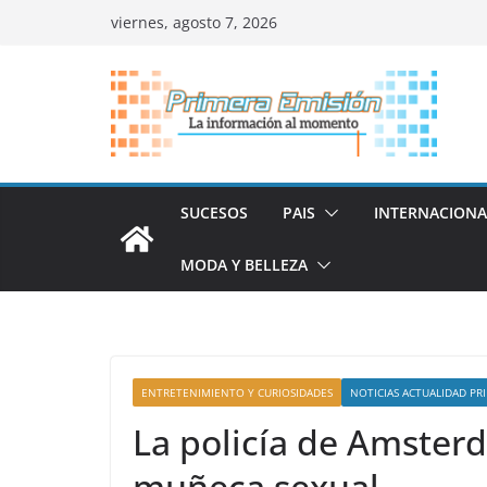
Saltar
viernes, agosto 7, 2026
al
contenido
SUCESOS
PAIS
INTERNACIONA
MODA Y BELLEZA
ENTRETENIMIENTO Y CURIOSIDADES
NOTICIAS ACTUALIDAD PR
La policía de Amster
muñeca sexual