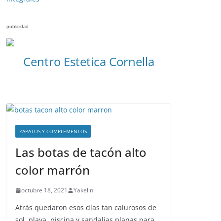
publicidad
Centro Estetica Cornella
ZAPATOS Y COMPLEMENTOS
Las botas de tacón alto
color marrón
octubre 18, 2021
Yakelin
Atrás quedaron esos días tan calurosos de
sol, playa, piscina y sandalias planas para