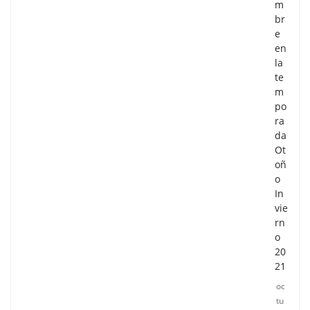
m
br
e
en
la
te
m
po
ra
da
Ot
oñ
o
In
vie
rn
o
20
21
oc
tu