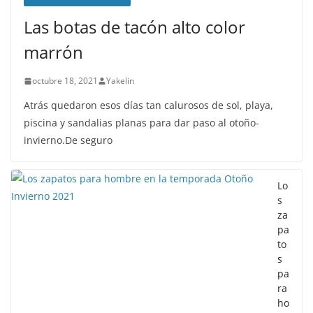
Las botas de tacón alto color
marrón
octubre 18, 2021
Yakelin
Atrás quedaron esos días tan calurosos de sol, playa,
piscina y sandalias planas para dar paso al otoño-
invierno.De seguro
Lo
s
za
pa
to
s
pa
ra
ho