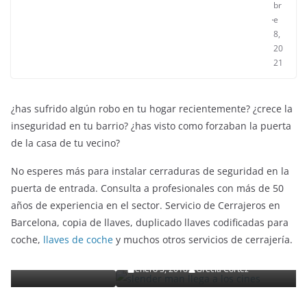
br
e
8,
20
21
¿has sufrido algún robo en tu hogar recientemente? ¿crece la
inseguridad en tu barrio? ¿has visto como forzaban la puerta
de la casa de tu vecino?
No esperes más para instalar cerraduras de seguridad en la
puerta de entrada. Consulta a profesionales con más de 50
años de experiencia en el sector. Servicio de Cerrajeros en
ENTRETENIMIENTO Y CURIOSIDADES
LIBROS CINE Y TV
Barcelona, copia de llaves, duplicado llaves codificadas para
Slender Man llega al cine y te mostramos todos lo
coche,
llaves de coche
y muchos otros servicios de cerrajería.
detalles
enero 3, 2018
Grecia Cortez