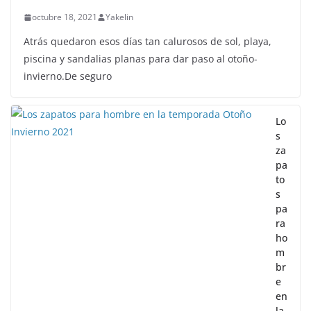
octubre 18, 2021
Yakelin
Atrás quedaron esos días tan calurosos de sol, playa,
piscina y sandalias planas para dar paso al otoño-
invierno.De seguro
Lo
s
za
pa
to
s
pa
ra
ho
m
br
e
en
la