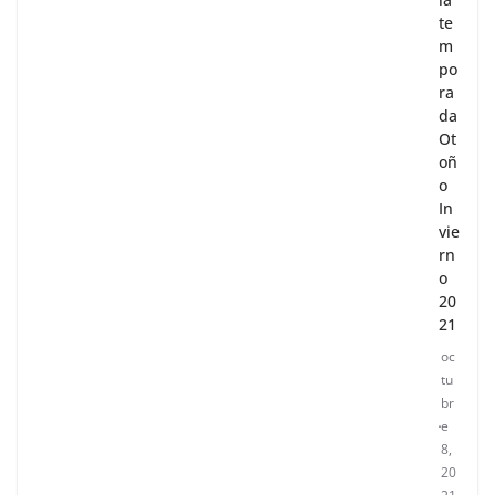
te
m
po
ra
da
Ot
oñ
o
In
vie
rn
o
20
21
oc
tu
br
e
8,
20