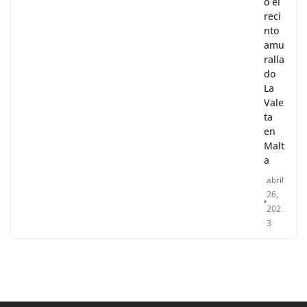
o el
reci
nto
amu
ralla
do
La
Vale
ta
en
Malt
a
abril
26,
202
3