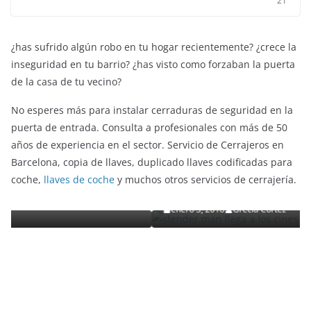
21
¿has sufrido algún robo en tu hogar recientemente? ¿crece la
inseguridad en tu barrio? ¿has visto como forzaban la puerta
de la casa de tu vecino?
No esperes más para instalar cerraduras de seguridad en la
puerta de entrada. Consulta a profesionales con más de 50
años de experiencia en el sector. Servicio de Cerrajeros en
ENTRETENIMIENTO Y CURIOSIDADES
LIBROS CINE Y TV
Barcelona, copia de llaves, duplicado llaves codificadas para
Slender Man llega al cine y te mostramos todo
coche,
llaves de coche
y muchos otros servicios de cerrajería.
uto
detalles
enero 3, 2018
Grecia Cortez