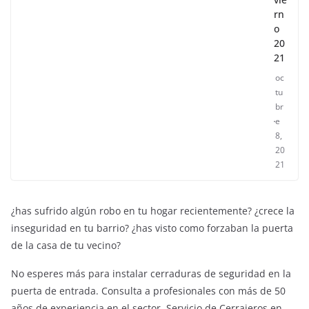
rn
o
20
21
oc
tu
br
e
8,
20
21
¿has sufrido algún robo en tu hogar recientemente? ¿crece la
inseguridad en tu barrio? ¿has visto como forzaban la puerta
de la casa de tu vecino?
No esperes más para instalar cerraduras de seguridad en la
puerta de entrada. Consulta a profesionales con más de 50
años de experiencia en el sector. Servicio de Cerrajeros en