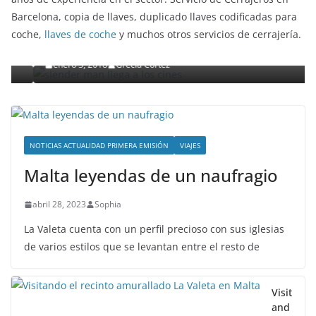
ENTRETENIMIENTO Y CURIOSIDADES
LIBROS CINE Y TV
Barcelona, copia de llaves, duplicado llaves codificadas para
Slender Man llega al cine y te mostramos todos los
coche,
llaves de coche
y muchos otros servicios de cerrajería.
detalles
enero 3, 2018
Grecia Cortez
NOTICIAS ACTUALIDAD PRIMERA EMISIÓN
VIAJES
Malta leyendas de un naufragio
abril 28, 2023
Sophia
La Valeta cuenta con un perfil precioso con sus iglesias
de varios estilos que se levantan entre el resto de
Visit
and