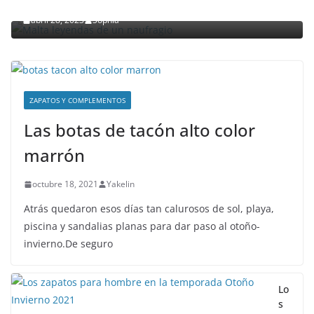
abril 28, 2023
Sophia
ZAPATOS Y COMPLEMENTOS
Las botas de tacón alto color
marrón
octubre 18, 2021
Yakelin
Atrás quedaron esos días tan calurosos de sol, playa,
piscina y sandalias planas para dar paso al otoño-
invierno.De seguro
Lo
s