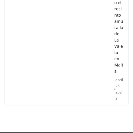
o el
reci
nto
amu
ralla
do
La
Vale
ta
en
Malt
a
abril
26,
202
3