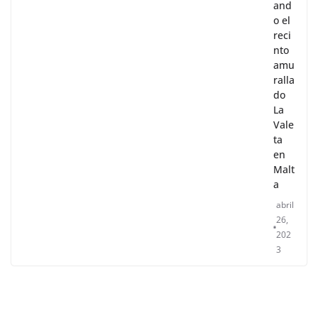
and
o el
reci
nto
amu
ralla
do
La
Vale
ta
en
Malt
a
abril
26,
202
3