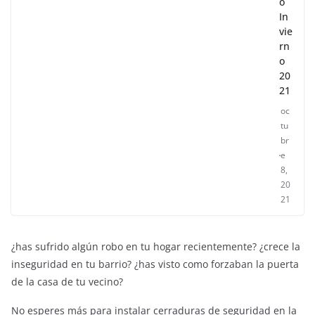
o
In
vie
rn
o
20
21
oc
tu
br
e
8,
20
21
¿has sufrido algún robo en tu hogar recientemente? ¿crece la
inseguridad en tu barrio? ¿has visto como forzaban la puerta
de la casa de tu vecino?
No esperes más para instalar cerraduras de seguridad en la