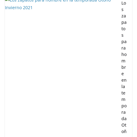
Lo
s
za
pa
to
s
pa
ra
ho
m
br
e
en
la
te
m
po
ra
da
Ot
oñ