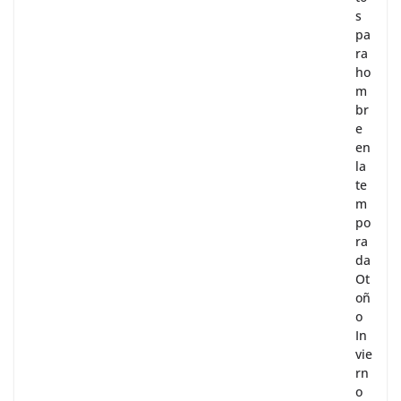
s
pa
ra
ho
m
br
e
en
la
te
m
po
ra
da
Ot
oñ
o
In
vie
rn
o