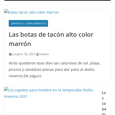
ZAPATOS Y COMPLEMENTOS
Las botas de tacón alto color
marrón
octubre 18, 2021
Yakelin
Atrás quedaron esos días tan calurosos de sol, playa,
piscina y sandalias planas para dar paso al otoño-
invierno.De seguro
Lo
s
za
pa
to