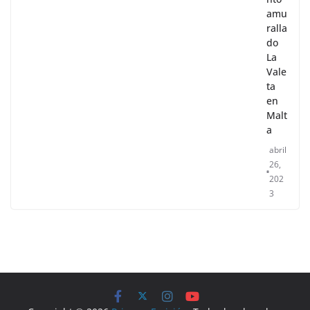
amu
ralla
do
La
Vale
ta
en
Malt
a
abril
26,
202
3