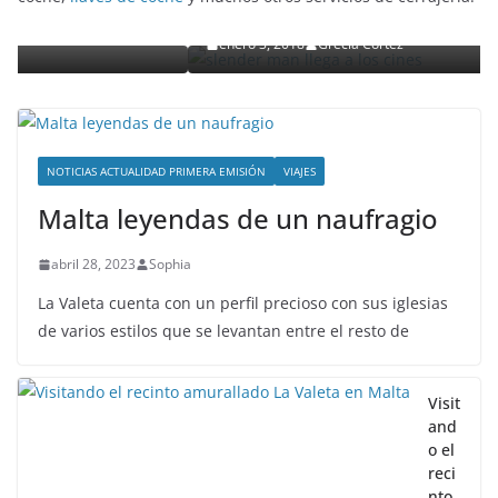
o
detalles
enero 3, 2018
Grecia Cortez
NOTICIAS ACTUALIDAD PRIMERA EMISIÓN
VIAJES
Malta leyendas de un naufragio
abril 28, 2023
Sophia
La Valeta cuenta con un perfil precioso con sus iglesias
de varios estilos que se levantan entre el resto de
Visit
and
o el
reci
nto