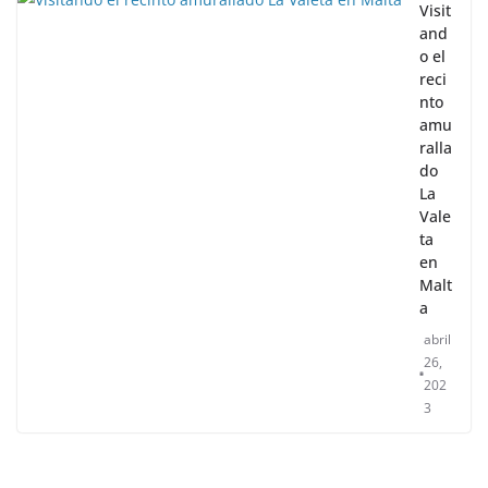
Visit
and
o el
reci
nto
amu
ralla
do
La
Vale
ta
en
Malt
a
abril
26,
202
3