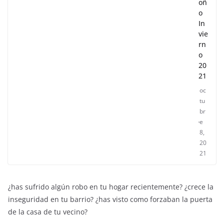
oñ
o
In
vie
rn
o
20
21
oc
tu
br
e
8,
20
21
¿has sufrido algún robo en tu hogar recientemente? ¿crece la
inseguridad en tu barrio? ¿has visto como forzaban la puerta
de la casa de tu vecino?