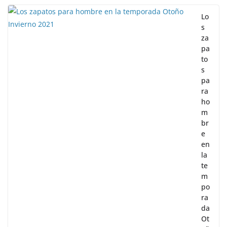
Lo
s
za
pa
to
s
pa
ra
ho
m
br
e
en
la
te
m
po
ra
da
Ot