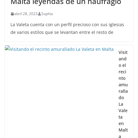
Malta leyendas de un naufragio
abril 28, 2023
Sophia
La Valeta cuenta con un perfil precioso con sus iglesias
de varios estilos que se levantan entre el resto de
Visit
and
o el
reci
nto
amu
ralla
do
La
Vale
ta
en
Malt
a