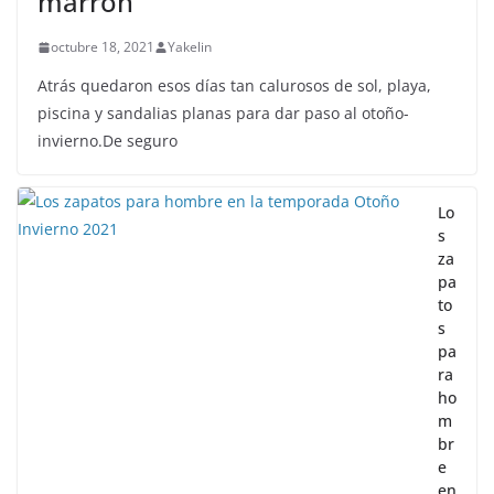
marrón
octubre 18, 2021
Yakelin
Atrás quedaron esos días tan calurosos de sol, playa,
piscina y sandalias planas para dar paso al otoño-
invierno.De seguro
Lo
s
za
pa
to
s
pa
ra
ho
m
br
e
en