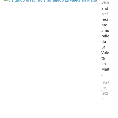
Visit
and
o el
reci
nto
amu
ralla
do
La
Vale
ta
en
Malt
a
abril
26,
202
3