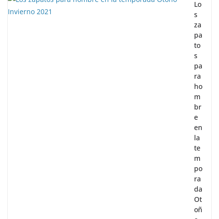
Lo
s
za
pa
to
s
pa
ra
ho
m
br
e
en
la
te
m
po
ra
da
Ot
oñ