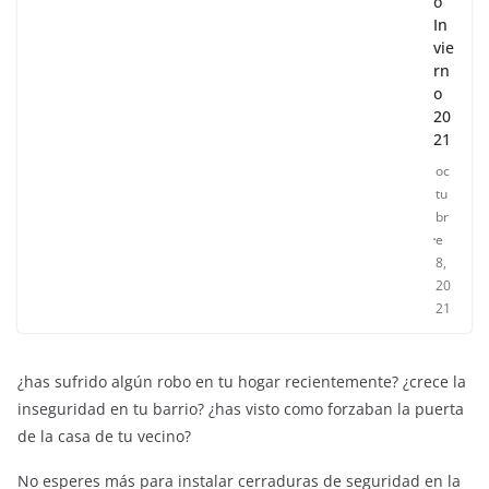
o
In
vie
rn
o
20
21
oc
tu
br
e
8,
20
21
¿has sufrido algún robo en tu hogar recientemente? ¿crece la
inseguridad en tu barrio? ¿has visto como forzaban la puerta
de la casa de tu vecino?
No esperes más para instalar cerraduras de seguridad en la