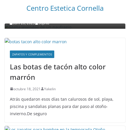
NOTICIAS ACTUALIDAD PRIMERA EMISIÓN
VIAJES
Centro Estetica Cornella
Malta leyendas de un naufragio
abril 28, 2023
Sophia
ZAPATOS Y COMPLEMENTOS
Las botas de tacón alto color
marrón
octubre 18, 2021
Yakelin
Atrás quedaron esos días tan calurosos de sol, playa,
piscina y sandalias planas para dar paso al otoño-
invierno.De seguro