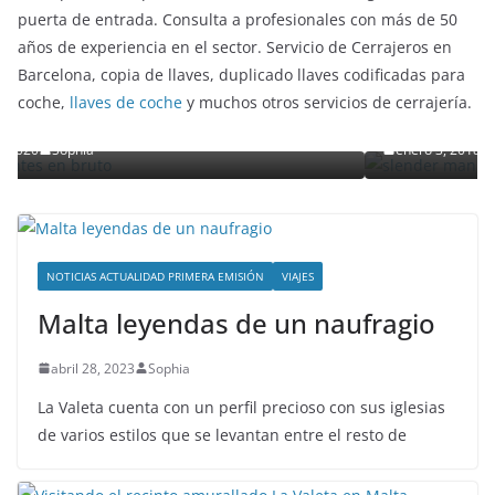
puerta de entrada. Consulta a profesionales con más de 50
años de experiencia en el sector. Servicio de Cerrajeros en
ENTRETENIMIENTO Y CURIOSIDADES
LIBROS CINE Y TV
Barcelona, copia de llaves, duplicado llaves codificadas para
Slender Man llega al cine y te mostramos
coche,
llaves de coche
y muchos otros servicios de cerrajería.
en bruto
detalles
enero 3, 2018
Grecia Cortez
NOTICIAS ACTUALIDAD PRIMERA EMISIÓN
VIAJES
Malta leyendas de un naufragio
abril 28, 2023
Sophia
La Valeta cuenta con un perfil precioso con sus iglesias
de varios estilos que se levantan entre el resto de