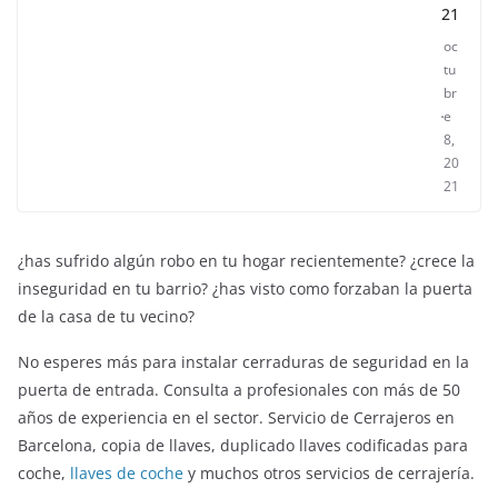
21
oc
tu
br
e
8,
20
21
¿has sufrido algún robo en tu hogar recientemente? ¿crece la
inseguridad en tu barrio? ¿has visto como forzaban la puerta
de la casa de tu vecino?
No esperes más para instalar cerraduras de seguridad en la
puerta de entrada. Consulta a profesionales con más de 50
años de experiencia en el sector. Servicio de Cerrajeros en
ENTRETENIMIENTO Y CURIOSIDADES
LIBROS CINE Y TV
Barcelona, copia de llaves, duplicado llaves codificadas para
Slender Man llega al cine y te mostramos todos 
coche,
llaves de coche
y muchos otros servicios de cerrajería.
o
detalles