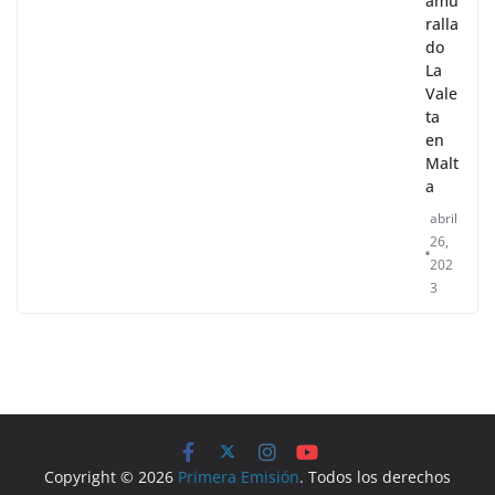
amu
ralla
do
La
Vale
ta
en
Malt
a
abril
26,
202
3
Copyright © 2026
Primera Emisión
. Todos los derechos