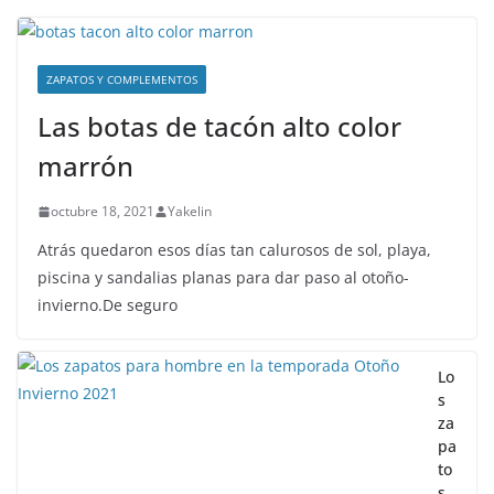
ZAPATOS Y COMPLEMENTOS
Las botas de tacón alto color
marrón
octubre 18, 2021
Yakelin
Atrás quedaron esos días tan calurosos de sol, playa,
piscina y sandalias planas para dar paso al otoño-
invierno.De seguro
Lo
s
za
pa
to
s