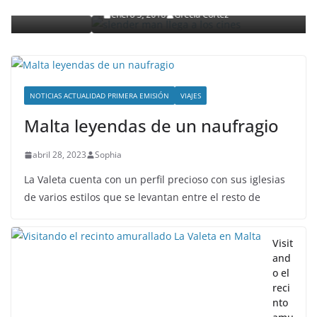
enero 3, 2018
Grecia Cortez
NOTICIAS ACTUALIDAD PRIMERA EMISIÓN
VIAJES
Malta leyendas de un naufragio
abril 28, 2023
Sophia
La Valeta cuenta con un perfil precioso con sus iglesias
de varios estilos que se levantan entre el resto de
Visit
and
o el
reci
nto