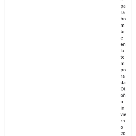
pa
ra
ho
m
br
e
en
la
te
m
po
ra
da
Ot
oñ
o
In
vie
rn
o
20