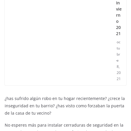
In
vie
rn
o
20
21
oc
tu
br
e
8,
20
21
¿has sufrido algún robo en tu hogar recientemente? ¿crece la
inseguridad en tu barrio? ¿has visto como forzaban la puerta
de la casa de tu vecino?
No esperes más para instalar cerraduras de seguridad en la