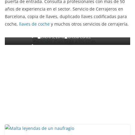
puerta de entrada. Consulta a profesionales con más de 50
años de experiencia en el sector. Servicio de Cerrajeros en
ENTRETENIMIENTO Y CURIOSIDADES
LIBROS CINE Y TV
Barcelona, copia de llaves, duplicado llaves codificadas para
Slender Man llega al cine y te mostramos todos los
coche,
llaves de coche
y muchos otros servicios de cerrajería.
detalles
enero 3, 2018
Grecia Cortez