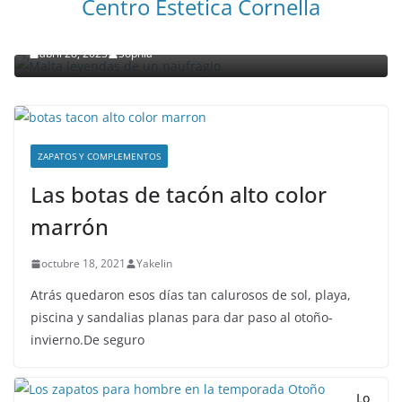
Centro Estetica Cornella
Malta leyendas de un naufragio
abril 28, 2023
Sophia
ZAPATOS Y COMPLEMENTOS
Las botas de tacón alto color
marrón
octubre 18, 2021
Yakelin
Atrás quedaron esos días tan calurosos de sol, playa,
piscina y sandalias planas para dar paso al otoño-
invierno.De seguro
Lo