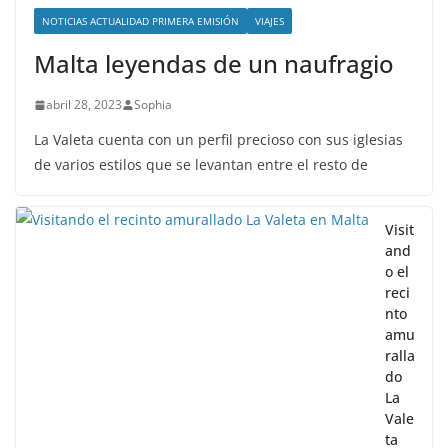
NOTICIAS ACTUALIDAD PRIMERA EMISIÓN
VIAJES
Malta leyendas de un naufragio
abril 28, 2023
Sophia
La Valeta cuenta con un perfil precioso con sus iglesias
de varios estilos que se levantan entre el resto de
Visit
and
o el
reci
nto
amu
ralla
do
La
Vale
ta