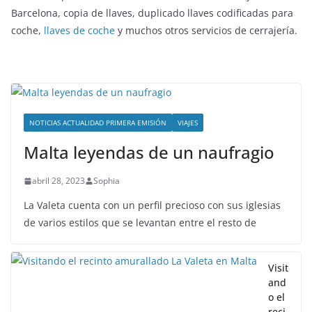
Barcelona, copia de llaves, duplicado llaves codificadas para
coche,
llaves de coche
y muchos otros servicios de cerrajería.
NOTICIAS ACTUALIDAD PRIMERA EMISIÓN
VIAJES
Malta leyendas de un naufragio
abril 28, 2023
Sophia
La Valeta cuenta con un perfil precioso con sus iglesias
de varios estilos que se levantan entre el resto de
Visit
and
o el
reci