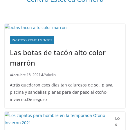
ZAPATOS Y COMPLEMENTOS
Las botas de tacón alto color
marrón
octubre 18, 2021
Yakelin
Atrás quedaron esos días tan calurosos de sol, playa,
piscina y sandalias planas para dar paso al otoño-
invierno.De seguro
Lo
s