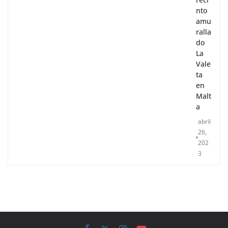
nto
amu
ralla
do
La
Vale
ta
en
Malt
a
abril
26,
202
3