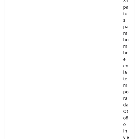
za
pa
to
s
pa
ra
ho
m
br
e
en
la
te
m
po
ra
da
Ot
oñ
o
In
vie