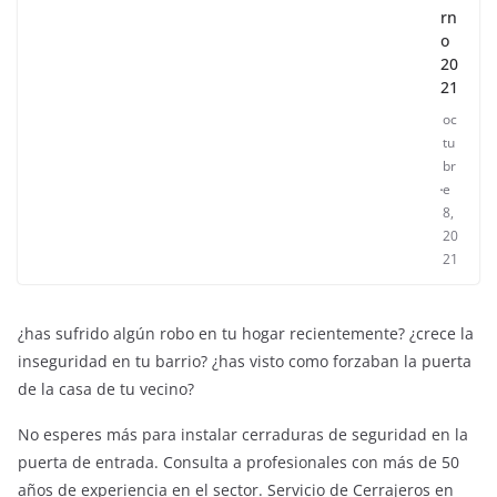
rn
o
20
21
oc
tu
br
e
8,
20
21
¿has sufrido algún robo en tu hogar recientemente? ¿crece la
inseguridad en tu barrio? ¿has visto como forzaban la puerta
de la casa de tu vecino?
No esperes más para instalar cerraduras de seguridad en la
puerta de entrada. Consulta a profesionales con más de 50
años de experiencia en el sector. Servicio de Cerrajeros en